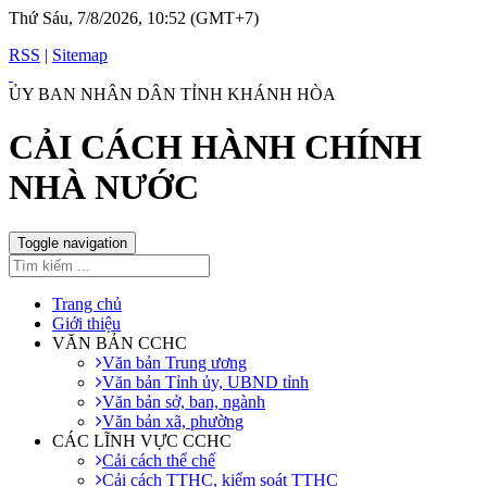
Thứ Sáu, 7/8/2026, 10:52 (GMT+7)
RSS
|
Sitemap
ỦY BAN NHÂN DÂN TỈNH KHÁNH HÒA
CẢI CÁCH HÀNH CHÍNH
NHÀ NƯỚC
Toggle navigation
Trang chủ
Giới thiệu
VĂN BẢN CCHC
Văn bản Trung ương
Văn bản Tỉnh ủy, UBND tỉnh
Văn bản sở, ban, ngành
Văn bản xã, phường
CÁC LĨNH VỰC CCHC
Cải cách thể chế
Cải cách TTHC, kiểm soát TTHC