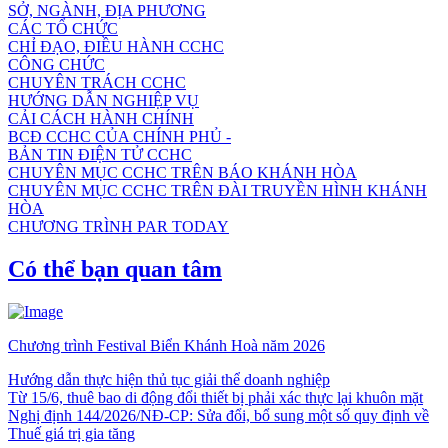
SỞ, NGÀNH, ĐỊA PHƯƠNG
CÁC TỔ CHỨC
CHỈ ĐẠO, ĐIỀU HÀNH CCHC
CÔNG CHỨC
CHUYÊN TRÁCH CCHC
HƯỚNG DẪN NGHIỆP VỤ
CẢI CÁCH HÀNH CHÍNH
BCĐ CCHC CỦA CHÍNH PHỦ -
BẢN TIN ĐIỆN TỬ CCHC
CHUYÊN MỤC CCHC TRÊN BÁO KHÁNH HÒA
CHUYÊN MỤC CCHC TRÊN ĐÀI TRUYỀN HÌNH KHÁNH
HÒA
CHƯƠNG TRÌNH PAR TODAY
Có thể bạn quan tâm
Chương trình Festival Biển Khánh Hoà năm 2026
Hướng dẫn thực hiện thủ tục giải thể doanh nghiệp
Từ 15/6, thuê bao di động đổi thiết bị phải xác thực lại khuôn mặt
Nghị định 144/2026/NĐ-CP: Sửa đổi, bổ sung một số quy định về
Thuế giá trị gia tăng