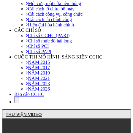
Một cửa, một cửa liên thông
Cải cách tổ chức bộ máy
Cải cách công vụ, công chức
Cải cách tài chính công
Hiện đại hóa hành chính
CÁC CHỈ SỐ
Chỉ số CCHC (PARI)
Chỉ số mức độ hài lòng
Chỉ số PCI
Chỉ số PAPI
CUỘC THI MÔ HÌNH, SÁNG KIẾN CCHC
NĂM 2015
NĂM 2017
NĂM 2019
NĂM 2021
NĂM 2023
NĂM 2026
Báo cáo CCHC
THƯ VIỆN VIDEO