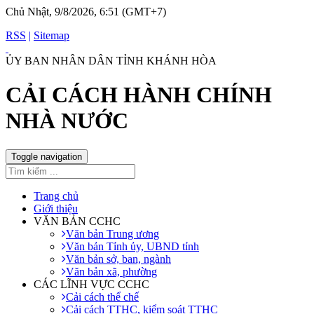
Chủ Nhật, 9/8/2026, 6:51 (GMT+7)
RSS
|
Sitemap
ỦY BAN NHÂN DÂN TỈNH KHÁNH HÒA
CẢI CÁCH HÀNH CHÍNH
NHÀ NƯỚC
Toggle navigation
Trang chủ
Giới thiệu
VĂN BẢN CCHC
Văn bản Trung ương
Văn bản Tỉnh ủy, UBND tỉnh
Văn bản sở, ban, ngành
Văn bản xã, phường
CÁC LĨNH VỰC CCHC
Cải cách thể chế
Cải cách TTHC, kiểm soát TTHC