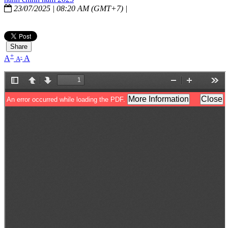
23/07/2025 | 08:20 AM (GMT+7) |
Share
+
-
A
A
A