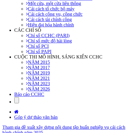
Một cửa, một cửa liên thông
Cải cách tổ chức bộ máy
Cải cách công vụ, công chức
Cải cách tài chính công
Hiện đại hóa hành chính
CÁC CHỈ SỐ
Chỉ số CCHC (PARI)
Chỉ số mức độ hài lòng
Chỉ số PCI
Chỉ số PAPI
CUỘC THI MÔ HÌNH, SÁNG KIẾN CCHC
NĂM 2015
NĂM 2017
NĂM 2019
NĂM 2021
NĂM 2023
NĂM 2026
Báo cáo CCHC
Góp ý dự thảo văn bản
Tham gia đề xuất xây dựng nội dung tập huấn nghiệp vụ cải cách
hành chính năm 2025