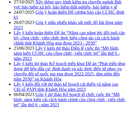
27/10/2025
Xây dựng quy trình kiểm tra chuyên ngành lĩnh
vực bảo hiểm xã hội, bảo hiểm thất nghiệp, bảo hiểm y tế
24/07/2025
Góp ý hoàn thiên Đề cương báo cáo CCHC định
kỳ
26/07/2023
Góp ý mẫu phiếu khảo sát mức độ hài lòng năm
2023
Lấy ý kiến hoàn thiện Đề án “Nâng cao năng lực đội ngũ cán
bộ, công chức, viên chức thực hiện công tác cải cách hành
chính tỉnh Khánh Hòa giai đoạn 2023 - 2030”
23/06/2023
Lấy ý kiến dự thảo Điều lệ cuộc thi “Mô hình,
sáng kiến CCHC của công chức, viên chức trẻ” lần thứ 6 -
năm 2023
Lấy ý kiến dự thảo Kế hoạch triển khai Đề án “Phát triển ứng
dụng dữ liệu dân cư, định danh và xác thực điện tử phục vụ
chuyển đổi số quốc gia giai đoạn 2022-2025, tầm nhìn đến
năm 2030” tại Khánh Hòa
Lấy ý kiến đối với dự thảo kế hoạch cải thiện và nâng cao
Chỉ số PAPI tỉnh Khánh Hòa năm 2023
06/04/2023
Góp ý dự thảo Kế hoạch tổ chức cuộc thi “Mô
hình, sáng kiến cải cách hành chính của công chức, viên chức
trẻ” lần thứ 6 - năm 2023