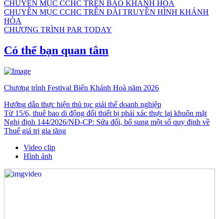
CHUYÊN MỤC CCHC TRÊN BÁO KHÁNH HÒA
CHUYÊN MỤC CCHC TRÊN ĐÀI TRUYỀN HÌNH KHÁNH
HÒA
CHƯƠNG TRÌNH PAR TODAY
Có thể bạn quan tâm
Chương trình Festival Biển Khánh Hoà năm 2026
Hướng dẫn thực hiện thủ tục giải thể doanh nghiệp
Từ 15/6, thuê bao di động đổi thiết bị phải xác thực lại khuôn mặt
Nghị định 144/2026/NĐ-CP: Sửa đổi, bổ sung một số quy định về
Thuế giá trị gia tăng
Video clip
Hình ảnh