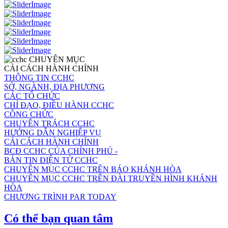
CHUYÊN MỤC
CẢI CÁCH HÀNH CHÍNH
THÔNG TIN CCHC
SỞ, NGÀNH, ĐỊA PHƯƠNG
CÁC TỔ CHỨC
CHỈ ĐẠO, ĐIỀU HÀNH CCHC
CÔNG CHỨC
CHUYÊN TRÁCH CCHC
HƯỚNG DẪN NGHIỆP VỤ
CẢI CÁCH HÀNH CHÍNH
BCĐ CCHC CỦA CHÍNH PHỦ -
BẢN TIN ĐIỆN TỬ CCHC
CHUYÊN MỤC CCHC TRÊN BÁO KHÁNH HÒA
CHUYÊN MỤC CCHC TRÊN ĐÀI TRUYỀN HÌNH KHÁNH
HÒA
CHƯƠNG TRÌNH PAR TODAY
Có thể bạn quan tâm