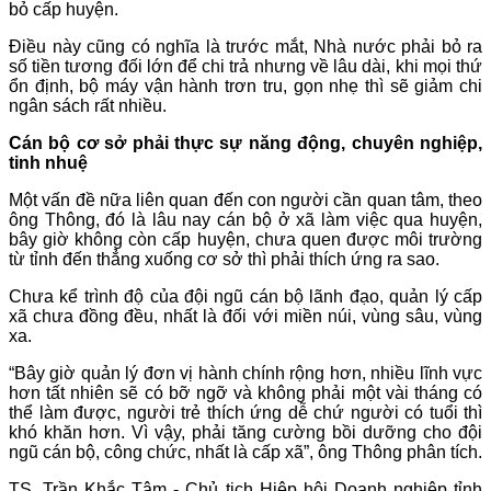
bỏ cấp huyện.
Điều này cũng có nghĩa là trước mắt, Nhà nước phải bỏ ra
số tiền tương đối lớn để chi trả nhưng về lâu dài, khi mọi thứ
ổn định, bộ máy vận hành trơn tru, gọn nhẹ thì sẽ giảm chi
ngân sách rất nhiều.
Cán bộ cơ sở phải thực sự năng động, chuyên nghiệp,
tinh nhuệ
Một vấn đề nữa liên quan đến con người cần quan tâm, theo
ông Thông, đó là lâu nay cán bộ ở xã làm việc qua huyện,
bây giờ không còn cấp huyện, chưa quen được môi trường
từ tỉnh đến thẳng xuống cơ sở thì phải thích ứng ra sao.
Chưa kể trình độ của đội ngũ cán bộ lãnh đạo, quản lý cấp
xã chưa đồng đều, nhất là đối với miền núi, vùng sâu, vùng
xa.
“Bây giờ quản lý đơn vị hành chính rộng hơn, nhiều lĩnh vực
hơn tất nhiên sẽ có bỡ ngỡ và không phải một vài tháng có
thể làm được, người trẻ thích ứng dễ chứ người có tuổi thì
khó khăn hơn. Vì vậy, phải tăng cường bồi dưỡng cho đội
ngũ cán bộ, công chức, nhất là cấp xã”, ông Thông phân tích.
TS. Trần Khắc Tâm - Chủ tịch Hiệp hội Doanh nghiệp tỉnh