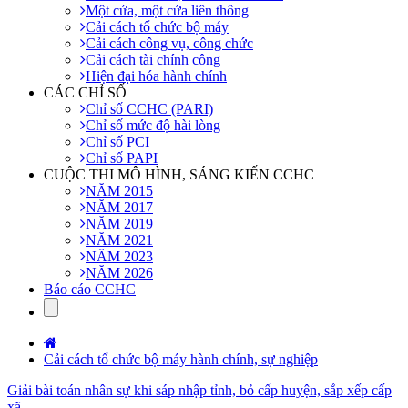
Một cửa, một cửa liên thông
Cải cách tổ chức bộ máy
Cải cách công vụ, công chức
Cải cách tài chính công
Hiện đại hóa hành chính
CÁC CHỈ SỐ
Chỉ số CCHC (PARI)
Chỉ số mức độ hài lòng
Chỉ số PCI
Chỉ số PAPI
CUỘC THI MÔ HÌNH, SÁNG KIẾN CCHC
NĂM 2015
NĂM 2017
NĂM 2019
NĂM 2021
NĂM 2023
NĂM 2026
Báo cáo CCHC
Cải cách tổ chức bộ máy hành chính, sự nghiệp
Giải bài toán nhân sự khi sáp nhập tỉnh, bỏ cấp huyện, sắp xếp cấp
xã