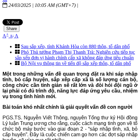
24/03/2025 | 10:05 AM (GMT+7) |
Share
+
-
A
A
A
Sau sắp xếp, tỉnh Khánh Hòa còn 880 thôn, tổ dân phố
Phó Thủ tướng Phạm Thị Thanh Trà: Nghiên cứu tiếp tục
sắp xếp đơn vị hành chính cấp xã không đáp ứng tiêu chuẩn
Bộ Nội vụ thông tin về tiến độ sắp xếp thôn, tổ dân phố
Một trong những vấn đề quan trọng đặt ra khi sáp nhập
tỉnh, bỏ cấp huyện, sắp xếp cấp xã là số lượng cán bộ,
công chức cần tinh giản sẽ rất lớn và đòi hỏi đội ngũ ở
lại phải có đủ trình độ, năng lực đáp ứng yêu cầu, nhiệm
vụ trong tình hình mới.
Bài toán khó nhất chính là giải quyết vấn đề con người
PGS.TS. Nguyễn Viết Thông, nguyên Tổng thư ký Hội đồng
Lý luận Trung ương cho rằng, cuộc cách mạng tinh gọn về tổ
chức bộ máy bước vào giai đoạn 2 - “sáp nhập tỉnh, xã, bỏ
cấp huyện”. Đây là cuộc chiến cam go hơn các đợt sáp nhập