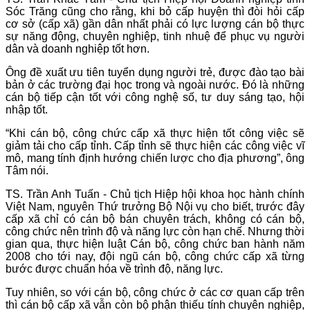
Sóc Trăng cũng cho rằng, khi bỏ cấp huyện thì đòi hỏi cấp
cơ sở (cấp xã) gần dân nhất phải có lực lượng cán bộ thực
sự năng động, chuyên nghiệp, tinh nhuệ để phục vụ người
dân và doanh nghiệp tốt hơn.
Ông đề xuất ưu tiên tuyển dụng người trẻ, được đào tạo bài
bản ở các trường đại học trong và ngoài nước. Đó là những
cán bộ tiếp cận tốt với công nghệ số, tư duy sáng tạo, hội
nhập tốt.
“Khi cán bộ, công chức cấp xã thực hiện tốt công việc sẽ
giảm tải cho cấp tỉnh. Cấp tỉnh sẽ thực hiện các công việc vĩ
mô, mang tính định hướng chiến lược cho địa phương”, ông
Tâm nói.
TS. Trần Anh Tuấn - Chủ tịch Hiệp hội khoa học hành chính
Việt Nam, nguyên Thứ trưởng Bộ Nội vụ cho biết, trước đây
cấp xã chỉ có cán bộ bán chuyên trách, không có cán bộ,
công chức nên trình độ và năng lực còn hạn chế. Nhưng thời
gian qua, thực hiện luật Cán bộ, công chức ban hành năm
2008 cho tới nay, đội ngũ cán bộ, công chức cấp xã từng
bước được chuẩn hóa về trình độ, năng lực.
Tuy nhiên, so với cán bộ, công chức ở các cơ quan cấp trên
thì cán bộ cấp xã vẫn còn bộ phận thiếu tính chuyên nghiệp,