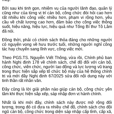
Bởi sau khi tinh gọn, nhiệm vụ của người lãnh đạo, quản lý
cũng như của từng vị trí cán bộ, công chức đòi hỏi cao hơn
rất nhiều khi công việc nhiều hơn, phạm vi rộng hơn, yêu
cầu về chất lượng cao hơn, đảm bảo cho công việc thông
suốt, hiệu năng, hiệu lực, hiệu quả như Tổng Bí thư Tô Lâm
đã nói.
Đồng thời, phải có chính sách thỏa đáng cho những người
có nguyện vọng về hưu trước tuổi, những người nghỉ công
tác hay chuyển sang lĩnh vực, công việc mới.
Theo PGS.TS. Nguyễn Viết Thông, vừa rồi, Chính phủ ban
hành Nghị định 178 về chính sách, chế độ đối với cán bộ,
công chức, viên chức, người lao động và lực lượng vũ trang
trong thực hiện sắp xếp tổ chức bộ máy của hệ thống chính
trị và mới đây Nghị định 67/2025 sửa đổi nội dung này với
tinh thần rất nhân văn.
Đây cũng là lời giải phần nào giúp cán bộ, công chức yên
tâm khi thực hiện sắp xếp, sáp nhập đơn vị hành chính.
Nhất là khi mới đây, chính sách này được mở rộng đối
tượng, trong đó có đưa ra nhiều chế độ, chính sách cho đội
ngũ cán bộ, công chức trong diện sáp nhập cấp tỉnh, cấp xã,