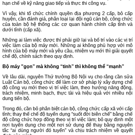
hạn chế về kỹ năng giao tiếp và thực thi công vụ.
Vì vậy, khi tổ chức chính quyền địa phương 2 cấp, bỏ cấp
huyện, cần đánh giá, phân loại lại đội ngũ cán bộ, công chức
của toàn bộ hệ thống các cơ quan hành chính cấp tỉnh và
dưới tỉnh (cấp xã).
Những ai làm việc được thì phải giữ lại và bố trí vào các vị trí
việc làm của bộ máy mới. Những ai không phù hợp với mô
hình của bộ máy mới và yêu cầu, nhiệm vụ mới thì giải quyết
chế độ, chính sách theo quy định.
Bộ máy "gọn” mà không “tinh” thì không thể “mạnh”
Về lâu dài, nguyên Thứ trưởng Bộ Nội vụ cho rằng cần sửa
Luật Cán bộ, công chức để làm cơ sở pháp lý xây dựng chế
độ công vụ mới theo vị trí việc làm, theo hướng năng động,
trách nhiệm, minh bạch, thực tài và hiệu quả với nhiều nội
dung tiến bộ.
Trong đó, cần bỏ phân biệt cán bộ, công chức cấp xã với cấp
tỉnh; thay thế chế độ tuyển dụng “suốt đời biên chế” bằng chế
độ công chức hợp đồng theo vị trí việc làm; bỏ quy định một
nơi tuyển dụng cho một nơi sử dụng để thay bằng nguyên
tắc “ai dùng người đó tuyển” và chịu trách nhiệm về quyết