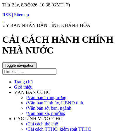
Thứ Bảy, 8/8/2026, 10:38 (GMT+7)
RSS
|
Sitemap
ỦY BAN NHÂN DÂN TỈNH KHÁNH HÒA
CẢI CÁCH HÀNH CHÍNH
NHÀ NƯỚC
Toggle navigation
Trang chủ
Giới thiệu
VĂN BẢN CCHC
Văn bản Trung ương
Văn bản Tỉnh ủy, UBND tỉnh
Văn bản sở, ban, ngành
Văn bản xã, phường
CÁC LĨNH VỰC CCHC
Cải cách thể chế
Cải cách TTHC, kiểm soát TTHC