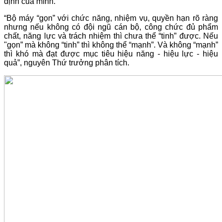
định của mình.
“Bộ máy “gọn” với chức năng, nhiệm vụ, quyền hạn rõ ràng
nhưng nếu không có đội ngũ cán bộ, công chức đủ phẩm
chất, năng lực và trách nhiệm thì chưa thể “tinh” được. Nếu
"gọn” mà không “tinh” thì không thể “mạnh”. Và không “mạnh”
thì khó mà đạt được mục tiêu hiệu năng - hiệu lực - hiệu
quả”, nguyên Thứ trưởng phân tích.