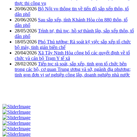
thực thi công vụ
20/06/2026
Bộ Nội vụ thông tin về tiến độ sắp xếp thôn, tổ
dân phố
20/06/2026
Sau sắp xếp, tỉnh Khánh Hòa còn 880 thôn, tổ
dân phố
28/05/2026
Trình tự, thủ tục, hồ sơ thành lập, sắp xếp thôn, tổ
dân phố
18/05/2026
Phó Thủ tướng: Rà soát kỹ việc sắp xếp tổ chức
bộ máy, tinh giản biên chế
20/04/2026
Xã Tây Ninh Hòa công bố các quyết định về tổ
chức và cán bộ Trạm Y tế xã
28/02/2026
Tiếp tục rà soát, sắp xếp, tinh gọn tổ chức bên
trong các bộ, cơ quan Trung ương và sở, ngành địa phương;
tinh gọn đơn vị sự nghiệp công lập, doanh nghiệp nhà nước