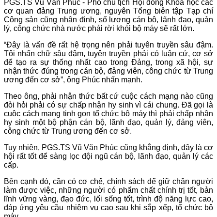
PGS.TS Vũ Văn Phúc - Phó chủ tịch Hội đồng Khoa học các
cơ quan đảng Trung ương, nguyên Tổng biên tập Tạp chí
Cộng sản cũng nhận định, số lượng cán bộ, lãnh đạo, quản
lý, công chức nhà nước phải rời khỏi bộ máy sẽ rất lớn.
“Đây là vấn đề rất hệ trọng nên phải tuyên truyền sâu đậm.
Tôi nhấn chữ sâu đậm, tuyên truyền phải có luận cứ, cơ sở
để tạo ra sự thống nhất cao trong Đảng, trong xã hội, sự
nhận thức đúng trong cán bộ, đảng viên, công chức từ Trung
ương đến cơ sở”, ông Phúc nhấn mạnh.
Theo ông, phải nhận thức bất cứ cuộc cách mạng nào cũng
đòi hỏi phải có sự chấp nhận hy sinh vì cái chung. Đã gọi là
cuộc cách mạng tinh gọn tổ chức bộ máy thì phải chấp nhận
hy sinh một bộ phận cán bộ, lãnh đạo, quản lý, đảng viên,
công chức từ Trung ương đến cơ sở.
Tuy nhiên, PGS.TS Vũ Văn Phúc cũng khẳng định, đây là cơ
hội rất tốt để sàng lọc đội ngũ cán bộ, lãnh đạo, quản lý các
cấp.
Bên cạnh đó, cần có cơ chế, chính sách để giữ chân người
làm được việc, những người có phẩm chất chính trị tốt, bản
lĩnh vững vàng, đạo đức, lối sống tốt, trình độ năng lực cao,
đáp ứng yêu cầu nhiệm vụ cao sau khi sắp xếp, tổ chức bộ
máy.