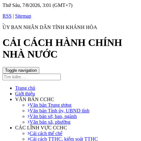
Thứ Sáu, 7/8/2026, 3:01 (GMT+7)
RSS
|
Sitemap
ỦY BAN NHÂN DÂN TỈNH KHÁNH HÒA
CẢI CÁCH HÀNH CHÍNH
NHÀ NƯỚC
Toggle navigation
Trang chủ
Giới thiệu
VĂN BẢN CCHC
Văn bản Trung ương
Văn bản Tỉnh ủy, UBND tỉnh
Văn bản sở, ban, ngành
Văn bản xã, phường
CÁC LĨNH VỰC CCHC
Cải cách thể chế
Cải cách TTHC, kiểm soát TTHC