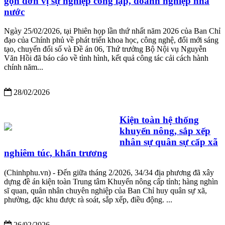
gọn đơn vị sự nghiệp công lập, doanh nghiệp nhà
nước
Ngày 25/02/2026, tại Phiên họp lần thứ nhất năm 2026 của Ban Chỉ
đạo của Chính phủ về phát triển khoa học, công nghệ, đổi mới sáng
tạo, chuyển đổi số và Đề án 06, Thứ trưởng Bộ Nội vụ Nguyễn
Văn Hồi đã báo cáo về tình hình, kết quả công tác cải cách hành
chính năm...
28/02/2026
Kiện toàn hệ thống
khuyến nông, sắp xếp
nhân sự quân sự cấp xã
nghiêm túc, khẩn trương
(Chinhphu.vn) - Đến giữa tháng 2/2026, 34/34 địa phương đã xây
dựng đề án kiện toàn Trung tâm Khuyến nông cấp tỉnh; hàng nghìn
sĩ quan, quân nhân chuyên nghiệp của Ban Chỉ huy quân sự xã,
phường, đặc khu được rà soát, sắp xếp, điều động. ...
26/02/2026