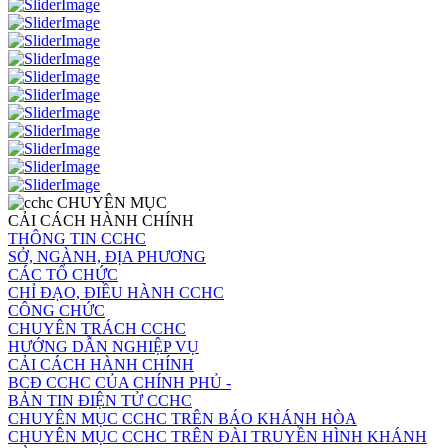
CHUYÊN MỤC
CẢI CÁCH HÀNH CHÍNH
THÔNG TIN CCHC
SỞ, NGÀNH, ĐỊA PHƯƠNG
CÁC TỔ CHỨC
CHỈ ĐẠO, ĐIỀU HÀNH CCHC
CÔNG CHỨC
CHUYÊN TRÁCH CCHC
HƯỚNG DẪN NGHIỆP VỤ
CẢI CÁCH HÀNH CHÍNH
BCĐ CCHC CỦA CHÍNH PHỦ -
BẢN TIN ĐIỆN TỬ CCHC
CHUYÊN MỤC CCHC TRÊN BÁO KHÁNH HÒA
CHUYÊN MỤC CCHC TRÊN ĐÀI TRUYỀN HÌNH KHÁNH