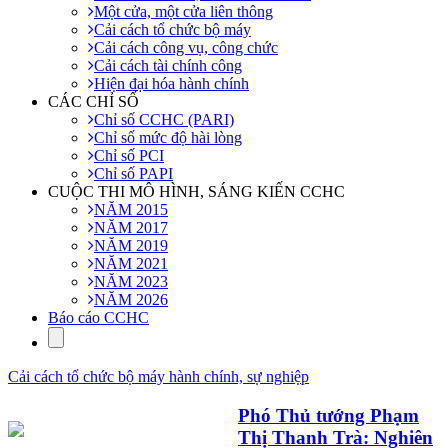
Một cửa, một cửa liên thông
Cải cách tổ chức bộ máy
Cải cách công vụ, công chức
Cải cách tài chính công
Hiện đại hóa hành chính
CÁC CHỈ SỐ
Chỉ số CCHC (PARI)
Chỉ số mức độ hài lòng
Chỉ số PCI
Chỉ số PAPI
CUỘC THI MÔ HÌNH, SÁNG KIẾN CCHC
NĂM 2015
NĂM 2017
NĂM 2019
NĂM 2021
NĂM 2023
NĂM 2026
Báo cáo CCHC
Cải cách tổ chức bộ máy hành chính, sự nghiệp
Phó Thủ tướng Phạm
Thị Thanh Trà: Nghiên