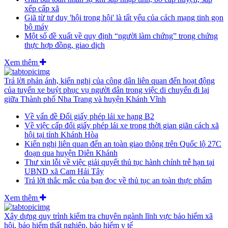
xếp cấp xã
Giã từ tư duy 'hội trong hội' là tất yếu của cách mạng tinh gọn
bộ máy
Một số đề xuất về quy định “người làm chứng” trong chứng
thực hợp đồng, giao dịch
Xem thêm
Trả lời phản ánh, kiến nghị của công dân liên quan đến hoạt động
của tuyến xe buýt phục vụ người dân trong việc di chuyển đi lại
giữa Thành phố Nha Trang và huyện Khánh Vĩnh
Về vấn đề Đổi giấy phép lái xe hạng B2
Về việc cấp đổi giấy phép lái xe trong thời gian giãn cách xã
hội tại tỉnh Khánh Hòa
Kiến nghị liên quan đến an toàn giao thông trên Quốc lộ 27C
đoạn qua huyện Diên Khánh
Thư xin lỗi về việc giải quyết thủ tục hành chính trễ hạn tại
UBND xã Cam Hải Tây
Trả lời thắc mắc của bạn đọc về thủ tục an toàn thực phẩm
Xem thêm
Xây dựng quy trình kiểm tra chuyên ngành lĩnh vực bảo hiểm xã
hội, bảo hiểm thất nghiệp, bảo hiểm y tế