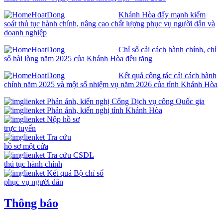
Khánh Hòa đẩy mạnh kiểm
soát thủ tục hành chính, nâng cao chất lượng phục vụ người dân và
doanh nghiệp
Chỉ số cải cách hành chính, chỉ
số hài lòng năm 2025 của Khánh Hòa đều tăng
Kết quả công tác cải cách hành
chính năm 2025 và một số nhiệm vụ năm 2026 của tỉnh Khánh Hòa
Phản ánh, kiến nghị Cổng Dịch vụ công Quốc gia
Phản ánh, kiến nghị tỉnh Khánh Hòa
Nộp hồ sơ
trực tuyến
Tra cứu
hồ sơ một cửa
Tra cứu CSDL
thủ tục hành chính
Kết quả Bộ chỉ số
phục vụ người dân
Thông báo