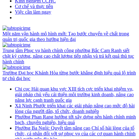
Kinh nghiệm CCHC
Cơ chế và thực tiễn
Việc cần làm ngay
Một năm vận hành mô hình mới: Tạo bước chuyển về chất trong
quản trị quốc gia theo hướng hiện đại
Trung tâm Phục vụ hành chính công phường Bắc Cam Ranh siết
chặt kỷ cương, nâng cao chất lượng tiếp nhận và trả kết quả thủ tục
hành chính
Trường Đại học Khánh Hòa từng bước khẳng định hiệu quả lộ trình
tự chủ đại học
Chi cục Hải quan khu vực XIII tích cực triển khai nhiệm vụ,
giải pháp chủ yếu cải thiện môi trường kinh doanh, nâng cao
năng lực cạnh tranh quốc gia
Xã Ninh Phước triển khai các giải pháp nâng cao mức độ hài
lòng của người dân, tổ chức, doanh nghiệp
Phường Phan Rang hướng tới xây dựng nền hành chính minh
bạch, chuyên nghiệp, hiệu quả
Phường Ba Ngòi: Quyết tâm nâng cao Chỉ số hài lòng của tổ
chức, cá nhân đối với sự phục vụ của các cơ quan hành chính