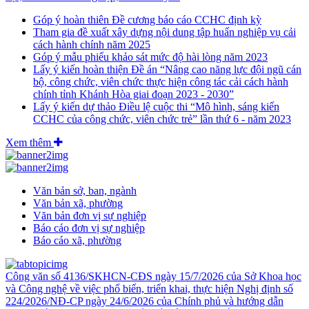
Góp ý hoàn thiên Đề cương báo cáo CCHC định kỳ
Tham gia đề xuất xây dựng nội dung tập huấn nghiệp vụ cải
cách hành chính năm 2025
Góp ý mẫu phiếu khảo sát mức độ hài lòng năm 2023
Lấy ý kiến hoàn thiện Đề án “Nâng cao năng lực đội ngũ cán
bộ, công chức, viên chức thực hiện công tác cải cách hành
chính tỉnh Khánh Hòa giai đoạn 2023 - 2030”
Lấy ý kiến dự thảo Điều lệ cuộc thi “Mô hình, sáng kiến
CCHC của công chức, viên chức trẻ” lần thứ 6 - năm 2023
Xem thêm
Văn bản sở, ban, ngành
Văn bản xã, phường
Văn bản đơn vị sự nghiệp
Báo cáo đơn vị sự nghiệp
Báo cáo xã, phường
Công văn số 4136/SKHCN-CĐS ngày 15/7/2026 của Sở Khoa học
và Công nghệ về việc phổ biến, triển khai, thực hiện Nghị định số
224/2026/NĐ-CP ngày 24/6/2026 của Chính phủ và hướng dẫn