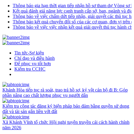
Thông báo gia hạn thời gian tiếp nhận hồ sơ tham dự Vòng sơ khảo Cuộ
Kết quả đánh giá năng lực cạnh tranh cấp sở, ban, ngành và địa phư
Thông báo về việc chấm dứt tiếp nhận, giải quyết các thủ tục hành chính
Thông báo kết quả chuyển đổi số của các cơ quan, đơn vị trên địa bà
Thông báo về việc việc nhận kết quả giải quyết thủ tục hành chính bằn
Tin tức-Sự kiện
Chỉ đạo và điều hành
Để phục vụ tốt hơn
Kiểm tra CCHC
Khánh Hòa tiếp tục rà soát, trao trả hồ sơ, kỷ vật cán bộ đi B: Góp
phần nâng cao chất lượng phục vụ người dân
Kiểm tra công tác đăng ký biện pháp bảo đảm bằng quyền sử dụng
đất và tài sản gắn liền với đất
Xã Khánh Vĩnh tổ chức Hội nghị tuyên truyền cải cách hành chính
năm 2026