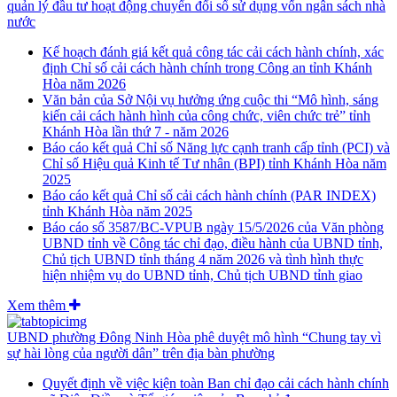
quản lý đầu tư hoạt động chuyển đổi số sử dụng vốn ngân sách nhà
nước
Kế hoạch đánh giá kết quả công tác cải cách hành chính, xác
định Chỉ số cải cách hành chính trong Công an tỉnh Khánh
Hòa năm 2026
Văn bản của Sở Nội vụ hưởng ứng cuộc thi “Mô hình, sáng
kiến cải cách hành hình của công chức, viên chức trẻ” tỉnh
Khánh Hòa lần thứ 7 - năm 2026
Báo cáo kết quả Chỉ số Năng lực cạnh tranh cấp tỉnh (PCI) và
Chỉ số Hiệu quả Kinh tế Tư nhân (BPI) tỉnh Khánh Hòa năm
2025
Báo cáo kết quả Chỉ số cải cách hành chính (PAR INDEX)
tỉnh Khánh Hòa năm 2025
Báo cáo số 3587/BC-VPUB ngày 15/5/2026 của Văn phòng
UBND tỉnh về Công tác chỉ đạo, điều hành của UBND tỉnh,
Chủ tịch UBND tỉnh tháng 4 năm 2026 và tình hình thực
hiện nhiệm vụ do UBND tỉnh, Chủ tịch UBND tỉnh giao
Xem thêm
UBND phường Đông Ninh Hòa phê duyệt mô hình “Chung tay vì
sự hài lòng của người dân” trên địa bàn phường
Quyết định về việc kiện toàn Ban chỉ đạo cải cách hành chính