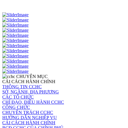
CHUYÊN MỤC
CẢI CÁCH HÀNH CHÍNH
THÔNG TIN CCHC
SỞ, NGÀNH, ĐỊA PHƯƠNG
CÁC TỔ CHỨC
CHỈ ĐẠO, ĐIỀU HÀNH CCHC
CÔNG CHỨC
CHUYÊN TRÁCH CCHC
HƯỚNG DẪN NGHIỆP VỤ
CẢI CÁCH HÀNH CHÍNH
BCĐ CCHC CỦA CHÍNH PHỦ -