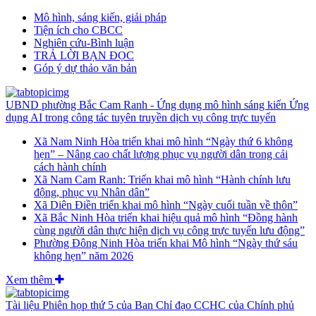
Mô hình, sáng kiến, giải pháp
Tiện ích cho CBCC
Nghiên cứu-Bình luận
TRẢ LỜI BẠN ĐỌC
Góp ý dự thảo văn bản
UBND phường Bắc Cam Ranh - Ứng dụng mô hình sáng kiến Ứng
dụng AI trong công tác tuyên truyền dịch vụ công trực tuyến
Xã Nam Ninh Hòa triển khai mô hình “Ngày thứ 6 không
hẹn” – Nâng cao chất lượng phục vụ người dân trong cải
cách hành chính
Xã Nam Cam Ranh: Triển khai mô hình “Hành chính lưu
động, phục vụ Nhân dân”
Xã Diên Điền triển khai mô hình “Ngày cuối tuần về thôn”
Xã Bắc Ninh Hòa triển khai hiệu quả mô hình “Đồng hành
cùng người dân thực hiện dịch vụ công trực tuyến lưu động”
Phường Đông Ninh Hòa triển khai Mô hình “Ngày thứ sáu
không hẹn” năm 2026
Xem thêm
Tài liệu Phiên họp thứ 5 của Ban Chỉ đạo CCHC của Chính phủ