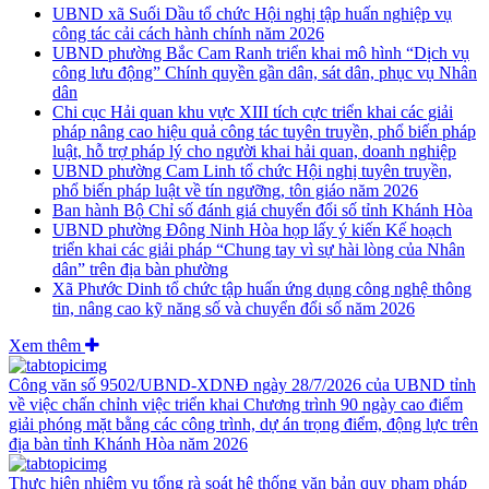
UBND xã Suối Dầu tổ chức Hội nghị tập huấn nghiệp vụ
công tác cải cách hành chính năm 2026
UBND phường Bắc Cam Ranh triển khai mô hình “Dịch vụ
công lưu động” Chính quyền gần dân, sát dân, phục vụ Nhân
dân
Chi cục Hải quan khu vực XIII tích cực triển khai các giải
pháp nâng cao hiệu quả công tác tuyên truyền, phổ biến pháp
luật, hỗ trợ pháp lý cho người khai hải quan, doanh nghiệp
UBND phường Cam Linh tổ chức Hội nghị tuyên truyền,
phổ biến pháp luật về tín ngưỡng, tôn giáo năm 2026
Ban hành Bộ Chỉ số đánh giá chuyển đổi số tỉnh Khánh Hòa
UBND phường Đông Ninh Hòa họp lấy ý kiến Kế hoạch
triển khai các giải pháp “Chung tay vì sự hài lòng của Nhân
dân” trên địa bàn phường
Xã Phước Dinh tổ chức tập huấn ứng dụng công nghệ thông
tin, nâng cao kỹ năng số và chuyển đổi số năm 2026
Xem thêm
Công văn số 9502/UBND-XDNĐ ngày 28/7/2026 của UBND tỉnh
về việc chấn chỉnh việc triển khai Chương trình 90 ngày cao điểm
giải phóng mặt bằng các công trình, dự án trọng điểm, động lực trên
địa bàn tỉnh Khánh Hòa năm 2026
Thực hiện nhiệm vụ tổng rà soát hệ thống văn bản quy phạm pháp