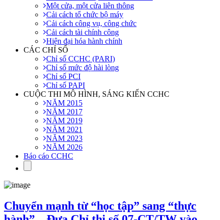
Một cửa, một cửa liên thông
Cải cách tổ chức bộ máy
Cải cách công vụ, công chức
Cải cách tài chính công
Hiện đại hóa hành chính
CÁC CHỈ SỐ
Chỉ số CCHC (PARI)
Chỉ số mức độ hài lòng
Chỉ số PCI
Chỉ số PAPI
CUỘC THI MÔ HÌNH, SÁNG KIẾN CCHC
NĂM 2015
NĂM 2017
NĂM 2019
NĂM 2021
NĂM 2023
NĂM 2026
Báo cáo CCHC
Chuyển mạnh từ “học tập” sang “thực
hành” – Đưa Chỉ thị số 07-CT/TW vào