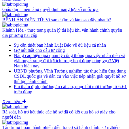
Giáo dục – nền tảng quyết định năng lực số quốc gia
BỆNH ÁN ĐIỆN TỬ: Vì sao chậm và làm sao đẩy nhanh?
Khánh Hòa - thực trạng quản lý tài liệu khi vận hành chính quyền
địa phương hai cấp
Sự cần thiết ban hành Luật Bảo vệ dữ liệu cá nhân
Gỡ nút thắt cho đầu tư công
Nâng cao hiệu quả quản lý công thông qua việc nhận diện và
giải quyết xung đột lợi ích trong hoạt động công vụ ở Việt
Nam hiện nay
UBND phường Vĩnh Trường nghiêm túc thực hiện ứng dụng
CSDL quốc gia về dân cư vào việc tiếp nhận giải quyết hồ sơ
thủ tục hành chính
Phí thẩm định phương án cải tạo, phục hồi môi trường từ 6-61
triệu đồng
Xem thêm
Rà soát, hỗ trợ kết thúc các hồ sơ đã có kết quả hồ sơ giấy cho
người dân
Tập trung hoàn thành phiếu điều tra cơ sở hành chính, sự nghiệp