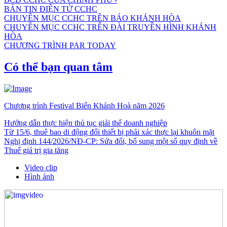
BẢN TIN ĐIỆN TỬ CCHC
CHUYÊN MỤC CCHC TRÊN BÁO KHÁNH HÒA
CHUYÊN MỤC CCHC TRÊN ĐÀI TRUYỀN HÌNH KHÁNH
HÒA
CHƯƠNG TRÌNH PAR TODAY
Có thể bạn quan tâm
Chương trình Festival Biển Khánh Hoà năm 2026
Hướng dẫn thực hiện thủ tục giải thể doanh nghiệp
Từ 15/6, thuê bao di động đổi thiết bị phải xác thực lại khuôn mặt
Nghị định 144/2026/NĐ-CP: Sửa đổi, bổ sung một số quy định về
Thuế giá trị gia tăng
Video clip
Hình ảnh