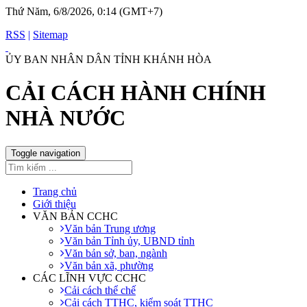
Thứ Năm, 6/8/2026, 0:14 (GMT+7)
RSS
|
Sitemap
ỦY BAN NHÂN DÂN TỈNH KHÁNH HÒA
CẢI CÁCH HÀNH CHÍNH
NHÀ NƯỚC
Toggle navigation
Trang chủ
Giới thiệu
VĂN BẢN CCHC
Văn bản Trung ương
Văn bản Tỉnh ủy, UBND tỉnh
Văn bản sở, ban, ngành
Văn bản xã, phường
CÁC LĨNH VỰC CCHC
Cải cách thể chế
Cải cách TTHC, kiểm soát TTHC