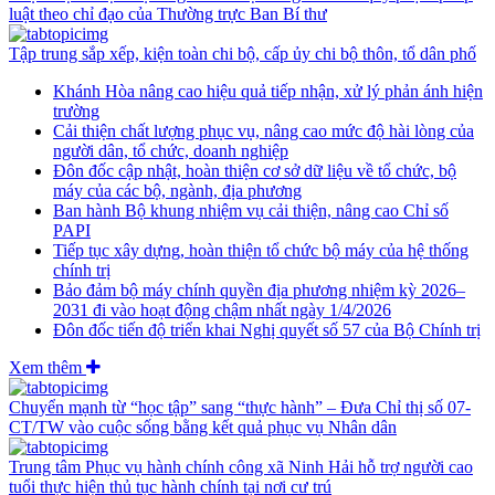
luật theo chỉ đạo của Thường trực Ban Bí thư
Tập trung sắp xếp, kiện toàn chi bộ, cấp ủy chi bộ thôn, tổ dân phố
Khánh Hòa nâng cao hiệu quả tiếp nhận, xử lý phản ánh hiện
trường
Cải thiện chất lượng phục vụ, nâng cao mức độ hài lòng của
người dân, tổ chức, doanh nghiệp
Đôn đốc cập nhật, hoàn thiện cơ sở dữ liệu về tổ chức, bộ
máy của các bộ, ngành, địa phương
Ban hành Bộ khung nhiệm vụ cải thiện, nâng cao Chỉ số
PAPI
Tiếp tục xây dựng, hoàn thiện tổ chức bộ máy của hệ thống
chính trị
Bảo đảm bộ máy chính quyền địa phương nhiệm kỳ 2026–
2031 đi vào hoạt động chậm nhất ngày 1/4/2026
Đôn đốc tiến độ triển khai Nghị quyết số 57 của Bộ Chính trị
Xem thêm
Chuyển mạnh từ “học tập” sang “thực hành” – Đưa Chỉ thị số 07-
CT/TW vào cuộc sống bằng kết quả phục vụ Nhân dân
Trung tâm Phục vụ hành chính công xã Ninh Hải hỗ trợ người cao
tuổi thực hiện thủ tục hành chính tại nơi cư trú