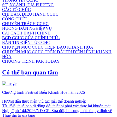
THÔNG TIN CCHC
SỞ, NGÀNH, ĐỊA PHƯƠNG
CÁC TỔ CHỨC
CHỈ ĐẠO, ĐIỀU HÀNH CCHC
CÔNG CHỨC
CHUYÊN TRÁCH CCHC
HƯỚNG DẪN NGHIỆP VỤ
CẢI CÁCH HÀNH CHÍNH
BCĐ CCHC CỦA CHÍNH PHỦ -
BẢN TIN ĐIỆN TỬ CCHC
CHUYÊN MỤC CCHC TRÊN BÁO KHÁNH HÒA
CHUYÊN MỤC CCHC TRÊN ĐÀI TRUYỀN HÌNH KHÁNH
HÒA
CHƯƠNG TRÌNH PAR TODAY
Có thể bạn quan tâm
Chương trình Festival Biển Khánh Hoà năm 2026
Hướng dẫn thực hiện thủ tục giải thể doanh nghiệp
Từ 15/6, thuê bao di động đổi thiết bị phải xác thực lại khuôn mặt
Nghị định 144/2026/NĐ-CP: Sửa đổi, bổ sung một số quy định về
Thuế giá trị gia tăng