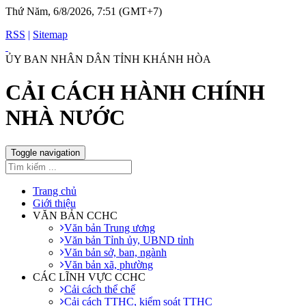
Thứ Năm, 6/8/2026, 7:51 (GMT+7)
RSS
|
Sitemap
ỦY BAN NHÂN DÂN TỈNH KHÁNH HÒA
CẢI CÁCH HÀNH CHÍNH
NHÀ NƯỚC
Toggle navigation
Trang chủ
Giới thiệu
VĂN BẢN CCHC
Văn bản Trung ương
Văn bản Tỉnh ủy, UBND tỉnh
Văn bản sở, ban, ngành
Văn bản xã, phường
CÁC LĨNH VỰC CCHC
Cải cách thể chế
Cải cách TTHC, kiểm soát TTHC