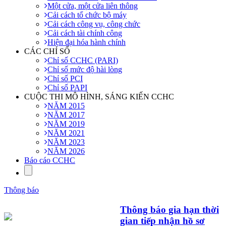
Một cửa, một cửa liên thông
Cải cách tổ chức bộ máy
Cải cách công vụ, công chức
Cải cách tài chính công
Hiện đại hóa hành chính
CÁC CHỈ SỐ
Chỉ số CCHC (PARI)
Chỉ số mức độ hài lòng
Chỉ số PCI
Chỉ số PAPI
CUỘC THI MÔ HÌNH, SÁNG KIẾN CCHC
NĂM 2015
NĂM 2017
NĂM 2019
NĂM 2021
NĂM 2023
NĂM 2026
Báo cáo CCHC
Thông báo
Thông báo gia hạn thời
gian tiếp nhận hồ sơ