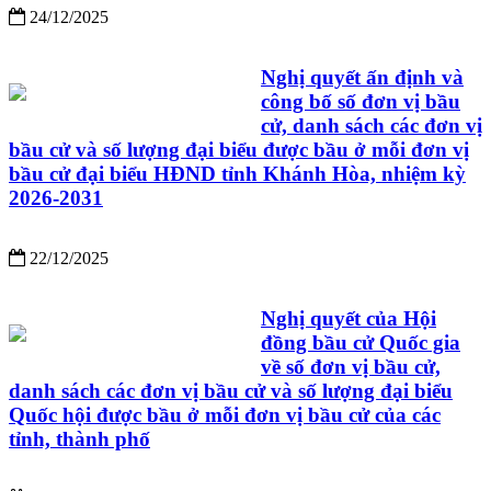
24/12/2025
Nghị quyết ấn định và
công bố số đơn vị bầu
cử, danh sách các đơn vị
bầu cử và số lượng đại biểu được bầu ở mỗi đơn vị
bầu cử đại biểu HĐND tỉnh Khánh Hòa, nhiệm kỳ
2026-2031
22/12/2025
Nghị quyết của Hội
đồng bầu cử Quốc gia
về số đơn vị bầu cử,
danh sách các đơn vị bầu cử và số lượng đại biểu
Quốc hội được bầu ở mỗi đơn vị bầu cử của các
tỉnh, thành phố