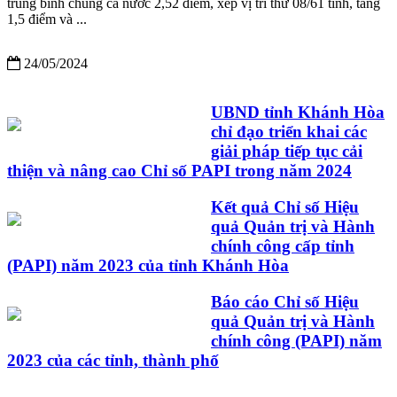
trung bình chung cả nước 2,52 điểm, xếp vị trí thứ 08/61 tỉnh, tăng
1,5 điểm và ...
24/05/2024
UBND tỉnh Khánh Hòa
chỉ đạo triển khai các
giải pháp tiếp tục cải
thiện và nâng cao Chỉ số PAPI trong năm 2024
Kết quả Chỉ số Hiệu
quả Quản trị và Hành
chính công cấp tỉnh
(PAPI) năm 2023 của tỉnh Khánh Hòa
Báo cáo Chỉ số Hiệu
quả Quản trị và Hành
chính công (PAPI) năm
2023 của các tỉnh, thành phố