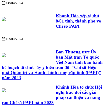
08/04/2024
Khánh Hòa xếp vị thứ
8/61 tỉnh, thành phố về
Chỉ số PAPI
03/04/2024
Ban Thường trực Ủy
ban Mặt trận Tổ quốc
Việt Nam tỉnh ban hành
kế hoạch tổ chức lấy ý kiến trao đổi “Chỉ số Hiệu
quả Quản trị và Hành chính công cấp tỉnh (PAPI)”
năm 2023
Khánh Hòa tổ chức Hội
nghị trao đổi các giải
pháp cải thiện và nâng
cao Chỉ số PAPI năm 2023