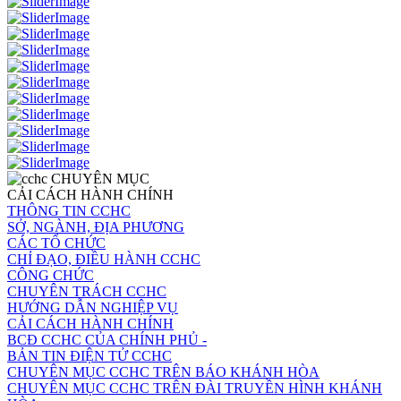
CHUYÊN MỤC
CẢI CÁCH HÀNH CHÍNH
THÔNG TIN CCHC
SỞ, NGÀNH, ĐỊA PHƯƠNG
CÁC TỔ CHỨC
CHỈ ĐẠO, ĐIỀU HÀNH CCHC
CÔNG CHỨC
CHUYÊN TRÁCH CCHC
HƯỚNG DẪN NGHIỆP VỤ
CẢI CÁCH HÀNH CHÍNH
BCĐ CCHC CỦA CHÍNH PHỦ -
BẢN TIN ĐIỆN TỬ CCHC
CHUYÊN MỤC CCHC TRÊN BÁO KHÁNH HÒA
CHUYÊN MỤC CCHC TRÊN ĐÀI TRUYỀN HÌNH KHÁNH