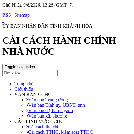
Chủ Nhật, 9/8/2026, 13:26 (GMT+7)
RSS
|
Sitemap
ỦY BAN NHÂN DÂN TỈNH KHÁNH HÒA
CẢI CÁCH HÀNH CHÍNH
NHÀ NƯỚC
Toggle navigation
Trang chủ
Giới thiệu
VĂN BẢN CCHC
Văn bản Trung ương
Văn bản Tỉnh ủy, UBND tỉnh
Văn bản sở, ban, ngành
Văn bản xã, phường
CÁC LĨNH VỰC CCHC
Cải cách thể chế
Cải cách TTHC, kiểm soát TTHC