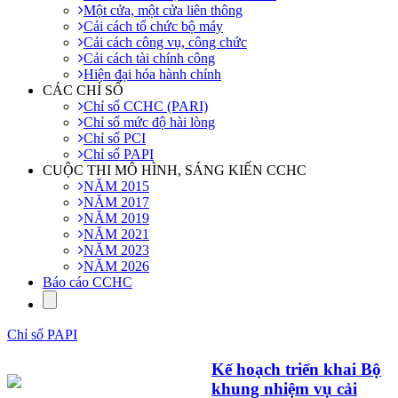
Một cửa, một cửa liên thông
Cải cách tổ chức bộ máy
Cải cách công vụ, công chức
Cải cách tài chính công
Hiện đại hóa hành chính
CÁC CHỈ SỐ
Chỉ số CCHC (PARI)
Chỉ số mức độ hài lòng
Chỉ số PCI
Chỉ số PAPI
CUỘC THI MÔ HÌNH, SÁNG KIẾN CCHC
NĂM 2015
NĂM 2017
NĂM 2019
NĂM 2021
NĂM 2023
NĂM 2026
Báo cáo CCHC
Chỉ số PAPI
Kế hoạch triển khai Bộ
khung nhiệm vụ cải