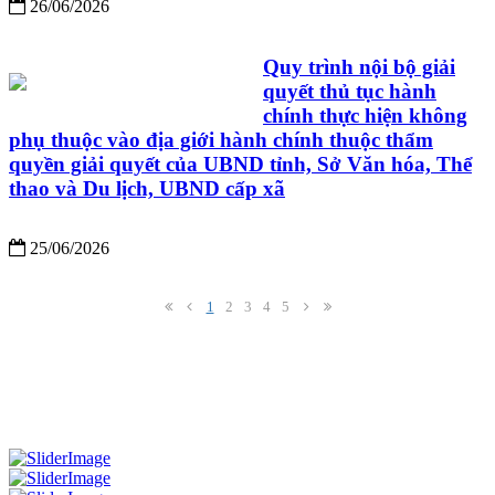
26/06/2026
Quy trình nội bộ giải
quyết thủ tục hành
chính thực hiện không
phụ thuộc vào địa giới hành chính thuộc thẩm
quyền giải quyết của UBND tỉnh, Sở Văn hóa, Thể
thao và Du lịch, UBND cấp xã
25/06/2026
1
2
3
4
5