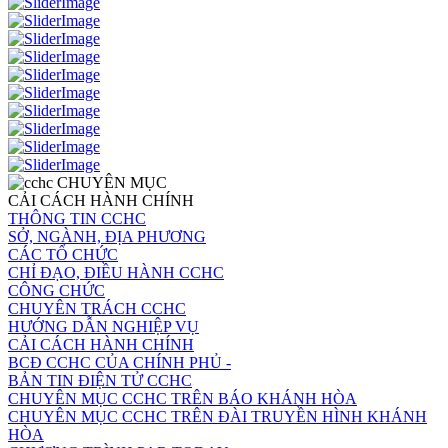
CHUYÊN MỤC
CẢI CÁCH HÀNH CHÍNH
THÔNG TIN CCHC
SỞ, NGÀNH, ĐỊA PHƯƠNG
CÁC TỔ CHỨC
CHỈ ĐẠO, ĐIỀU HÀNH CCHC
CÔNG CHỨC
CHUYÊN TRÁCH CCHC
HƯỚNG DẪN NGHIỆP VỤ
CẢI CÁCH HÀNH CHÍNH
BCĐ CCHC CỦA CHÍNH PHỦ -
BẢN TIN ĐIỆN TỬ CCHC
CHUYÊN MỤC CCHC TRÊN BÁO KHÁNH HÒA
CHUYÊN MỤC CCHC TRÊN ĐÀI TRUYỀN HÌNH KHÁNH
HÒA