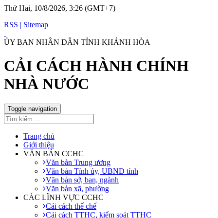
Thứ Hai, 10/8/2026, 3:26 (GMT+7)
RSS
|
Sitemap
ỦY BAN NHÂN DÂN TỈNH KHÁNH HÒA
CẢI CÁCH HÀNH CHÍNH
NHÀ NƯỚC
Toggle navigation
Trang chủ
Giới thiệu
VĂN BẢN CCHC
Văn bản Trung ương
Văn bản Tỉnh ủy, UBND tỉnh
Văn bản sở, ban, ngành
Văn bản xã, phường
CÁC LĨNH VỰC CCHC
Cải cách thể chế
Cải cách TTHC, kiểm soát TTHC