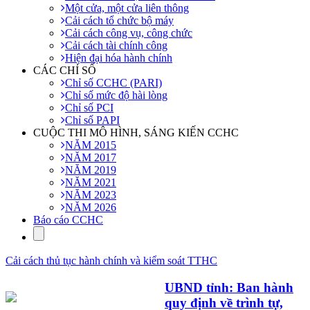
Một cửa, một cửa liên thông
Cải cách tổ chức bộ máy
Cải cách công vụ, công chức
Cải cách tài chính công
Hiện đại hóa hành chính
CÁC CHỈ SỐ
Chỉ số CCHC (PARI)
Chỉ số mức độ hài lòng
Chỉ số PCI
Chỉ số PAPI
CUỘC THI MÔ HÌNH, SÁNG KIẾN CCHC
NĂM 2015
NĂM 2017
NĂM 2019
NĂM 2021
NĂM 2023
NĂM 2026
Báo cáo CCHC
Cải cách thủ tục hành chính và kiểm soát TTHC
UBND tỉnh: Ban hành
quy định về trình tự,