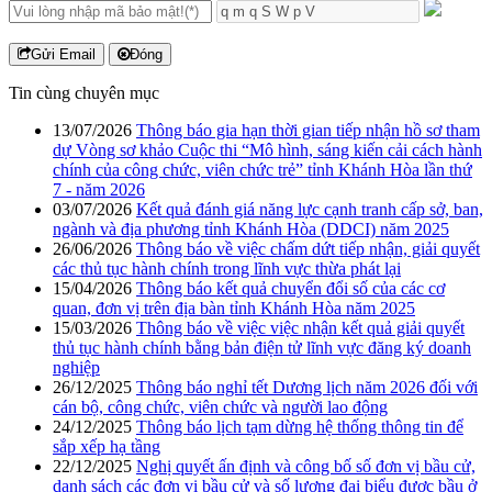
Gửi Email
Đóng
Tin cùng chuyên mục
13/07/2026
Thông báo gia hạn thời gian tiếp nhận hồ sơ tham
dự Vòng sơ khảo Cuộc thi “Mô hình, sáng kiến cải cách hành
chính của công chức, viên chức trẻ” tỉnh Khánh Hòa lần thứ
7 - năm 2026
03/07/2026
Kết quả đánh giá năng lực cạnh tranh cấp sở, ban,
ngành và địa phương tỉnh Khánh Hòa (DDCI) năm 2025
26/06/2026
Thông báo về việc chấm dứt tiếp nhận, giải quyết
các thủ tục hành chính trong lĩnh vực thừa phát lại
15/04/2026
Thông báo kết quả chuyển đổi số của các cơ
quan, đơn vị trên địa bàn tỉnh Khánh Hòa năm 2025
15/03/2026
Thông báo về việc việc nhận kết quả giải quyết
thủ tục hành chính bằng bản điện tử lĩnh vực đăng ký doanh
nghiệp
26/12/2025
Thông báo nghỉ tết Dương lịch năm 2026 đối với
cán bộ, công chức, viên chức và người lao động
24/12/2025
Thông báo lịch tạm dừng hệ thống thông tin để
sắp xếp hạ tầng
22/12/2025
Nghị quyết ấn định và công bố số đơn vị bầu cử,
danh sách các đơn vị bầu cử và số lượng đại biểu được bầu ở