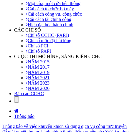
Một cửa, một cửa liên thông
Cải cách tổ chức bộ máy
Cải cách công vụ, công chức
Cải cách tài chính công
Hiện đại hóa hành chính
CÁC CHỈ SỐ
Chỉ số CCHC (PARI)
Chỉ số mức độ hài lòng
Chỉ số PCI
Chỉ số PAPI
CUỘC THI MÔ HÌNH, SÁNG KIẾN CCHC
NĂM 2015
NĂM 2017
NĂM 2019
NĂM 2021
NĂM 2023
NĂM 2026
Báo cáo CCHC
Thông báo
Thông báo về việc khuyến khích sử dụng dịch vụ công trực truyến
để giải quyết thủ tục hành chính thuộc thẩm quyền của Sở Giáo dục