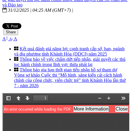
và Đào tạo
31/12/2025 | 04:25 AM (GMT+7) |
Share
+
-
A
A
A
Kết quả đánh giá năng lực cạnh tranh cấp sở, ban, ngành
và địa phương tỉnh Khánh Hòa (DDCI) năm 2025
Thông báo về việc chấm dứt tiếp nhận, giải quyết các thủ
tục hành chính trong lĩnh vực thừa phát lại
Thông báo gia hạn thời gian tiếp nhận hồ sơ tham dự
Vòng sơ khảo Cuộc thi “Mô hình, sáng kiến cải cách hành
chính của công chức, viên chức trẻ” tỉnh Khánh Hòa lần thứ
7 - năm 2026