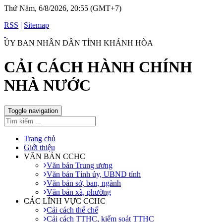
Thứ Năm, 6/8/2026, 20:55 (GMT+7)
RSS
|
Sitemap
ỦY BAN NHÂN DÂN TỈNH KHÁNH HÒA
CẢI CÁCH HÀNH CHÍNH
NHÀ NƯỚC
Toggle navigation
Trang chủ
Giới thiệu
VĂN BẢN CCHC
Văn bản Trung ương
Văn bản Tỉnh ủy, UBND tỉnh
Văn bản sở, ban, ngành
Văn bản xã, phường
CÁC LĨNH VỰC CCHC
Cải cách thể chế
Cải cách TTHC, kiểm soát TTHC