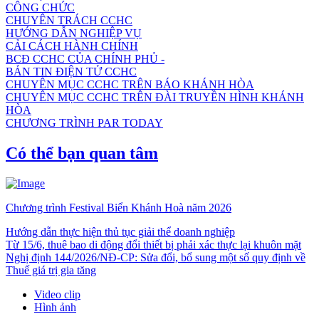
CÔNG CHỨC
CHUYÊN TRÁCH CCHC
HƯỚNG DẪN NGHIỆP VỤ
CẢI CÁCH HÀNH CHÍNH
BCĐ CCHC CỦA CHÍNH PHỦ -
BẢN TIN ĐIỆN TỬ CCHC
CHUYÊN MỤC CCHC TRÊN BÁO KHÁNH HÒA
CHUYÊN MỤC CCHC TRÊN ĐÀI TRUYỀN HÌNH KHÁNH
HÒA
CHƯƠNG TRÌNH PAR TODAY
Có thể bạn quan tâm
Chương trình Festival Biển Khánh Hoà năm 2026
Hướng dẫn thực hiện thủ tục giải thể doanh nghiệp
Từ 15/6, thuê bao di động đổi thiết bị phải xác thực lại khuôn mặt
Nghị định 144/2026/NĐ-CP: Sửa đổi, bổ sung một số quy định về
Thuế giá trị gia tăng
Video clip
Hình ảnh