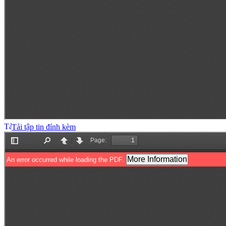
Tải tập tin đính kèm