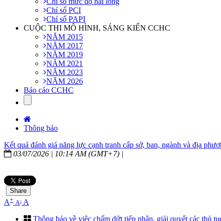
Chỉ số mức độ hài lòng
Chỉ số PCI
Chỉ số PAPI
CUỘC THI MÔ HÌNH, SÁNG KIẾN CCHC
NĂM 2015
NĂM 2017
NĂM 2019
NĂM 2021
NĂM 2023
NĂM 2026
Báo cáo CCHC
Thông báo
Kết quả đánh giá năng lực cạnh tranh cấp sở, ban, ngành và địa p
03/07/2026 | 10:14 AM (GMT+7) |
Share
+
-
A
A
A
Thông báo về việc chấm dứt tiếp nhận, giải quyết các thủ tục