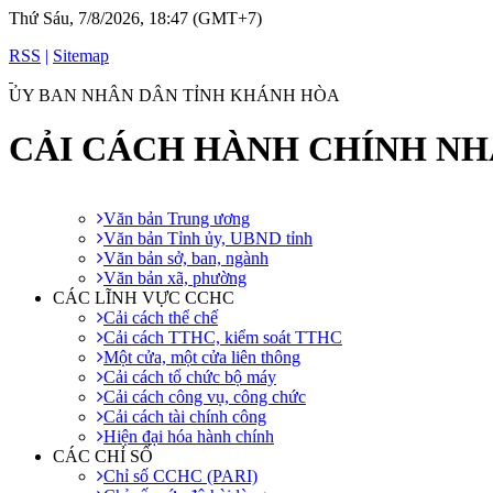
Thứ Sáu, 7/8/2026, 18:47 (GMT+7)
RSS
|
Sitemap
ỦY BAN NHÂN DÂN TỈNH KHÁNH HÒA
CẢI CÁCH HÀNH CHÍNH N
Văn bản Trung ương
Văn bản Tỉnh ủy, UBND tỉnh
Văn bản sở, ban, ngành
Văn bản xã, phường
CÁC LĨNH VỰC CCHC
Cải cách thể chế
Cải cách TTHC, kiểm soát TTHC
Một cửa, một cửa liên thông
Cải cách tổ chức bộ máy
Cải cách công vụ, công chức
Cải cách tài chính công
Hiện đại hóa hành chính
CÁC CHỈ SỐ
Chỉ số CCHC (PARI)