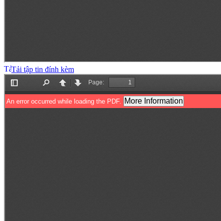
Tải tập tin đính kèm