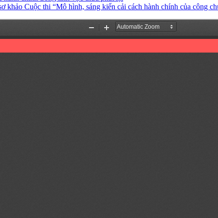
sơ khảo Cuộc thi “Mô hình, sáng kiến cải cách hành chính của công ch