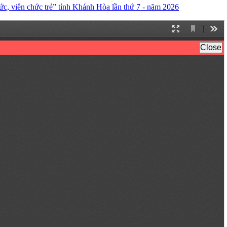
ức, viên chức trẻ” tỉnh Khánh Hòa lần thứ 7 - năm 2026