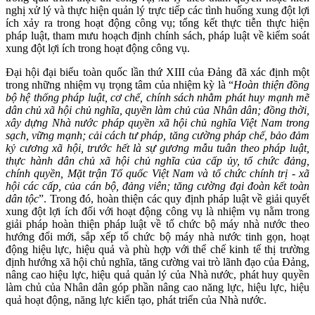
nghị xử lý và thực hiện quản lý trực tiếp các tình huống xung đột lợi
ích xảy ra trong hoạt động công vụ; tổng kết thực tiễn thực hiện
pháp luật, tham mưu hoạch định chính sách, pháp luật về kiểm soát
xung đột lợi ích trong hoạt động công vụ.
Ðại hội đại biểu toàn quốc lần thứ XIII của Đảng đã xác định một
trong những nhiệm vụ trọng tâm của nhiệm kỳ là “
Hoàn thiện đồng
bộ hệ thống pháp luật, cơ chế, chính sách nhằm phát huy mạnh mẽ
dân chủ xã hội chủ nghĩa, quyền làm chủ của Nhân dân; đồng thời,
xây dựng Nhà nước pháp quyền xã hội chủ nghĩa Việt Nam trong
sạch, vững mạnh; cải cách tư pháp, tăng cường pháp chế, bảo đảm
kỷ cương xã hội, trước hết là sự gương mẫu tuân theo pháp luật,
thực hành dân chủ xã hội chủ nghĩa của cấp ủy, tổ chức đảng,
chính quyền, Mặt trận Tổ quốc Việt Nam và tổ chức chính trị - xã
hội các cấp, của cán bộ, đảng viên; tăng cường đại đoàn kết toàn
dân tộc
”. Trong đó, hoàn thiện các quy định pháp luật về giải quyết
xung đột lợi ích đối với hoạt động công vụ là nhiệm vụ nằm trong
giải pháp hoàn thiện pháp luật về tổ chức bộ máy nhà nước theo
hướng đổi mới, sắp xếp tổ chức bộ máy nhà nước tinh gọn, hoạt
động hiệu lực, hiệu quả và phù hợp với thể chế kinh tế thị trường
định hướng xã hội chủ nghĩa, tăng cường vai trò lãnh đạo của Ðảng,
nâng cao hiệu lực, hiệu quả quản lý của Nhà nước, phát huy quyền
làm chủ của Nhân dân góp phần nâng cao năng lực, hiệu lực, hiệu
quả hoạt động, năng lực kiến tạo, phát triển của Nhà nước.