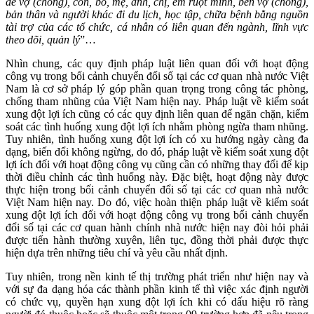
để vợ (chồng), con, bố, mẹ, anh, chị, em ruột mình, bên vợ (chồng),
bản thân và người khác đi du lịch, học tập, chữa bệnh bằng nguồn
tài trợ của các tổ chức, cá nhân có liên quan đến ngành, lĩnh vực
theo dõi, quản lý
”…
Nhìn chung, các quy định pháp luật liên quan đối với hoạt động
công vụ trong bối cảnh chuyển đổi số tại các cơ quan nhà nước Việt
Nam là cơ sở pháp lý góp phần quan trọng trong công tác phòng,
chống tham nhũng của Việt Nam hiện nay. Pháp luật về kiểm soát
xung đột lợi ích cũng có các quy định liên quan để ngăn chặn, kiểm
soát các tình huống xung đột lợi ích nhằm phòng ngừa tham nhũng.
Tuy nhiên, tình huống xung đột lợi ích có xu hướng ngày càng đa
dạng, biến đổi không ngừng, do đó, pháp luật về kiểm soát xung đột
lợi ích đối với hoạt động công vụ cũng cần có những thay đổi để kịp
thời điều chỉnh các tình huống này. Đặc biệt, hoạt động này được
thực hiện trong bối cảnh chuyển đổi số tại các cơ quan nhà nước
Việt Nam hiện nay. Do đó, việc hoàn thiện pháp luật về kiểm soát
xung đột lợi ích đối với hoạt động công vụ trong bối cảnh chuyển
đổi số tại các cơ quan hành chính nhà nước hiện nay đòi hỏi phải
được tiến hành thường xuyên, liên tục, đồng thời phải được thực
hiện dựa trên những tiêu chí và yêu cầu nhất định.
Tuy nhiên, trong nền kinh tế thị trường phát triển như hiện nay và
với sự đa dạng hóa các thành phần kinh tế thì việc xác định người
có chức vụ, quyền hạn xung đột lợi ích khi có dấu hiệu rõ ràng