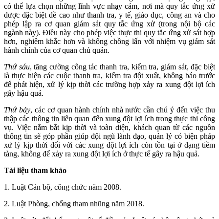
có thể lựa chọn những lĩnh vực nhạy cảm, nơi mà quy tắc ứng xử
được đặc biệt đề cao như thanh tra, y tế, giáo dục, công an và cho
phép lập ra cơ quan giám sát quy tắc ứng xử (trong nội bộ các
ngành này). Điều này cho phép việc thực thi quy tắc ứng xử sát hợp
hơn, nghiêm khắc hơn và không chồng lấn với nhiệm vụ giám sát
hành chính của cơ quan chủ quản.
Thứ sáu
, tăng cường công tác thanh tra, kiểm tra, giám sát, đặc biệt
là thực hiện các cuộc thanh tra, kiểm tra đột xuất, không báo trước
để phát hiện, xử lý kịp thời các trường hợp xảy ra xung đột lợi ích
gây hậu quả.
Thứ bảy
, các cơ quan hành chính nhà nước cần chú ý đến việc thu
thập các thông tin liên quan đến xung đột lợi ích trong thực thi công
vụ. Việc nắm bắt kịp thời và toàn diện, khách quan từ các nguồn
thông tin sẽ góp phần giúp đội ngũ lãnh đạo, quản lý có biện pháp
xử lý kịp thời đối với các xung đột lợi ích còn tồn tại ở dạng tiềm
tàng, không để xảy ra xung đột lợi ích ở thực tế gây ra hậu quả.
Tài liệu tham khảo
1. Luật Cán bộ, công chức năm 2008.
2. Luật Phòng, chống tham nhũng năm 2018.