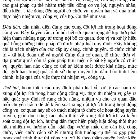
các giải pháp cụ thể nhằm triệt tiêu động cơ vụ lợi, nguyên nhân,
điều kiện… tác động đến người có chức vụ, quyền hạn và quá trình
thực hiện nhiệm vụ, công vụ của họ. Cụ thể như sau:
Đầu tiên
, cần nhận diện đúng các xung đột lợi ích trong hoạt động
công vụ. Đây là yêu cầu, đòi hỏi hết sức quan trọng để kịp thời phát
hiện tham nhũng ngay từ trong nội bộ cơ quan, đơn vị và xử lý hiệu
quả bằng những biện pháp đã được pháp luật quy định. Đây không
chỉ là trách nhiệm của các cấp ủy đảng, chính quyền, tổ chức chính
trị - xã hội, đoàn thể và người đứng đầu cơ quan, tổ chức, đơn vị,
địa phương mà còn là giải pháp hữu hiệu để bất kỳ người có chức
vụ, quyền hạn nào cũng có thể tự kiểm soát được khả năng, mức
độ, giới hạn trong quá trình sử dụng quyền lực đảm bảo tính liêm
chính, hiệu quả của việc thực thi nhiệm vụ, công vụ.
Thứ hai
, hoàn thiện các quy định pháp luật về xử lý các hành vi
xung đột lợi ích trong hoạt động công vụ, thực thi nhiệm vụ gây ra
hậu quả; quy định rõ ràng chức năng, nhiệm vụ cho cơ quan đầu
mối chuyên trách để để kiểm soát xung đột lợi ích trong hoạt động
công vụ, cơ quan này sẽ có trách nhiệm tổ chức các hoạt động tuyên
truyền, giáo dục nâng cao nhận thức về xung đột lợi ích và kiểm
soát xung đột lợi ích, hướng dẫn thực hiện pháp luật đồng thời thực
hiện nhiệm vụ hướng dẫn, giải đáp vướng mắc cho cán bộ, công
chức, viên chức cách xử lý những tình huống cụ thể họ gặp phải
trong quá trình thực thi công vụ, xử lý theo thẩm quyền hoặc kiến