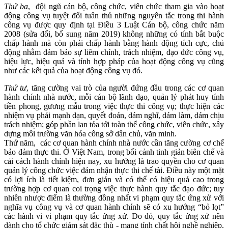
Thứ ba
, đội ngũ cán bộ, công chức, viên chức tham gia vào hoạt
động công vụ tuyệt đối tuân thủ những nguyên tắc trong thi hành
công vụ được quy định tại Điều 3 Luật Cán bộ, công chức năm
2008 (sửa đổi, bổ sung năm 2019) không những có tính bắt buộc
chấp hành mà còn phải chấp hành bằng hành động tích cực, chủ
động nhằm đảm bảo sự liêm chính, trách nhiệm, đạo đức công vụ,
hiệu lực, hiệu quả và tính hợp pháp của hoạt động công vụ cũng
như các kết quả của hoạt động công vụ đó.
Thứ tư
, tăng cường vai trò của người đứng đầu trong các cơ quan
hành chính nhà nước, mỗi cán bộ lãnh đạo, quản lý phát huy tính
tiền phong, gương mẫu trong việc thực thi công vụ; thực hiện các
nhiệm vụ phải mạnh dạn, quyết đoán, dám nghĩ, dám làm, dám chịu
trách nhiệm; góp phần lan tỏa tới toàn thể công chức, viên chức, xây
dựng môi trường văn hóa công sở dân chủ, văn minh.
Thứ năm, các cơ quan hành chính nhà nước cần tăng cường cơ chế
bảo đảm thực thi. Ở Việt Nam, trong bối cảnh tinh giản biên chế và
cải cách hành chính hiện nay, xu hướng là trao quyền cho cơ quan
quản lý công chức việc đảm nhận thực thi chế tài. Điều này một mặt
có lợi ích là tiết kiệm, đơn giản và có thể có hiệu quả cao trong
trường hợp cơ quan coi trọng việc thực hành quy tắc đạo đức; tuy
nhiên nhược điểm là thường đồng nhất vi phạm quy tắc ứng xử với
nghĩa vụ công vụ và cơ quan hành chính sẽ có xu hướng “bỏ lọt”
các hành vi vi phạm quy tắc ứng xử. Do đó, quy tắc ứng xử nên
dành cho tổ chức giám sát đặc thù - mang tính chất hội nghề nghiệp,