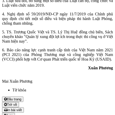
3. Luật sửa đổi, bổ sung một số điều của Luật cán bộ, công chức và
Luật viên chức năm 2019.
4. Nghị định số 59/2019/NĐ-CP ngày 11/7/2019 của Chính phủ
quy định chi tiết một số điều và biện pháp thi hành Luật Phòng,
chống tham nhũng.
5. TS. Trương Quốc Việt và TS. Lý Thị Huệ đồng chủ biên, Sách
chuyên khảo "Quản lý xung đột lợi ích trong thực thi công vụ ở Việt
Nam hiện nay”.
6. Báo cáo năng lực cạnh tranh cấp tỉnh của Việt Nam năm 2021
(PCI 2021) của Phòng Thương mại và công nghiệp Việt Nam
(VCCI) phối hợp với Cơ quan Phát triển quốc tế Hoa Kỳ (USAID).
Xuân Phương
Mai Xuân Phương
Từ khóa
Đầu trang
Trở về
In bài viết