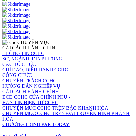
CHUYÊN MỤC
CẢI CÁCH HÀNH CHÍNH
THÔNG TIN CCHC
SỞ, NGÀNH, ĐỊA PHƯƠNG
CÁC TỔ CHỨC
CHỈ ĐẠO, ĐIỀU HÀNH CCHC
CÔNG CHỨC
CHUYÊN TRÁCH CCHC
HƯỚNG DẪN NGHIỆP VỤ
CẢI CÁCH HÀNH CHÍNH
BCĐ CCHC CỦA CHÍNH PHỦ -
BẢN TIN ĐIỆN TỬ CCHC
CHUYÊN MỤC CCHC TRÊN BÁO KHÁNH HÒA
CHUYÊN MỤC CCHC TRÊN ĐÀI TRUYỀN HÌNH KHÁNH
HÒA
CHƯƠNG TRÌNH PAR TODAY