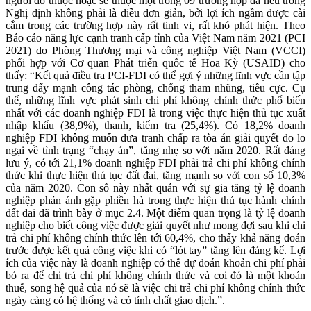
người đó thuộc hoặc sẽ thuộc một trong 09 trường hợp đã nêu trong
Nghị định không phải là điều đơn giản, bởi lợi ích ngầm được cài
cắm trong các trường hợp này rất tinh vi, rất khó phát hiện. Theo
Báo cáo năng lực cạnh tranh cấp tỉnh của Việt Nam năm 2021 (PCI
2021) do Phòng Thương mại và công nghiệp Việt Nam (VCCI)
phối hợp với Cơ quan Phát triển quốc tế Hoa Kỳ (USAID) cho
thấy: “Kết quả điều tra PCI-FDI có thể gợi ý những lĩnh vực cần tập
trung đẩy mạnh công tác phòng, chống tham nhũng, tiêu cực. Cụ
thể, những lĩnh vực phát sinh chi phí không chính thức phổ biến
nhất với các doanh nghiệp FDI là trong việc thực hiện thủ tục xuất
nhập khẩu (38,9%), thanh, kiểm tra (25,4%). Có 18,2% doanh
nghiệp FDI không muốn đưa tranh chấp ra tòa án giải quyết do lo
ngại về tình trạng “chạy án”, tăng nhẹ so với năm 2020. Rất đáng
lưu ý, có tới 21,1% doanh nghiệp FDI phải trả chi phí không chính
thức khi thực hiện thủ tục đất đai, tăng mạnh so với con số 10,3%
của năm 2020. Con số này nhất quán với sự gia tăng tỷ lệ doanh
nghiệp phản ánh gặp phiền hà trong thực hiện thủ tục hành chính
đất đai đã trình bày ở mục 2.4. Một điểm quan trọng là tỷ lệ doanh
nghiệp cho biết công việc được giải quyết như mong đợi sau khi chi
trả chi phí không chính thức lên tới 60,4%, cho thấy khả năng đoán
trước được kết quả công việc khi có “lót tay” tăng lên đáng kể. Lợi
ích của việc này là doanh nghiệp có thể dự đoán khoản chi phí phải
bỏ ra để chi trả chi phí không chính thức và coi đó là một khoản
thuế, song hệ quả của nó sẽ là việc chi trả chi phí không chính thức
ngày càng có hệ thống và có tính chất giao dịch.”.