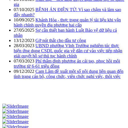
gia
07/10/2025
BỆNH ÁN ĐIỆN TỬ: Vì sao chậm và làm sao
đẩy nhanh?
10/09/2025
Khánh Hòa - thực trạng quản lý tài liệu khi vận
hành chính quyền địa phương hai cấp
27/05/2025
Sự cần thiết ban hành Luật Bảo vệ dữ liệu cá
nhân
13/12/2023
Gỡ nút thắt cho đầu tư công
28/03/2023
UBND phường Vĩnh Trường nghiêm túc thực
hiện ứng dụng CSDL quốc gia về dân cư vào việc tiếp nhận
giải quyết hồ sơ thủ tục hành chính
07/03/2023
Phí thẩm định phương án cải tạo, phục hồi môi
trường từ 6-61 triệu đồng
09/12/2022
Cam Lâm đề xuất một số nội dung liên quan đến
tình trạng cán bộ, công chức, viên chức nghỉ việc, thôi việc