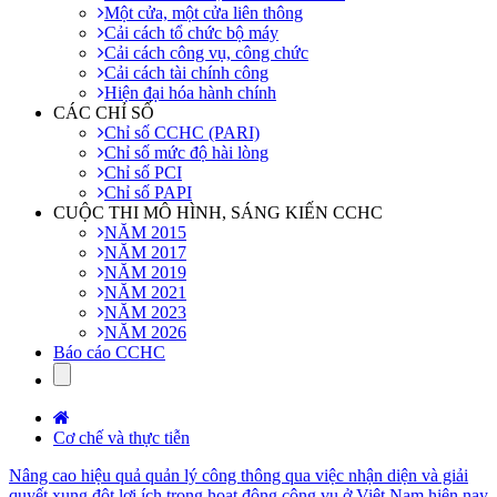
Một cửa, một cửa liên thông
Cải cách tổ chức bộ máy
Cải cách công vụ, công chức
Cải cách tài chính công
Hiện đại hóa hành chính
CÁC CHỈ SỐ
Chỉ số CCHC (PARI)
Chỉ số mức độ hài lòng
Chỉ số PCI
Chỉ số PAPI
CUỘC THI MÔ HÌNH, SÁNG KIẾN CCHC
NĂM 2015
NĂM 2017
NĂM 2019
NĂM 2021
NĂM 2023
NĂM 2026
Báo cáo CCHC
Cơ chế và thực tiễn
Nâng cao hiệu quả quản lý công thông qua việc nhận diện và giải
quyết xung đột lợi ích trong hoạt động công vụ ở Việt Nam hiện nay