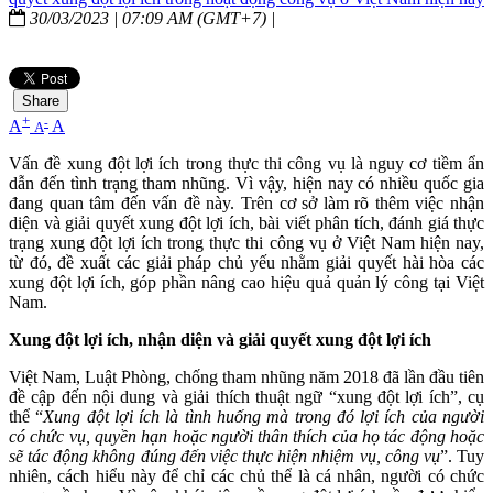
30/03/2023 | 07:09 AM (GMT+7) |
Share
+
-
A
A
A
Vấn đề xung đột lợi ích trong thực thi công vụ là nguy cơ tiềm ẩn
dẫn đến tình trạng tham nhũng. Vì vậy, hiện nay có nhiều quốc gia
đang quan tâm đến vấn đề này. Trên cơ sở làm rõ thêm việc nhận
diện và giải quyết xung đột lợi ích, bài viết phân tích, đánh giá thực
trạng xung đột lợi ích trong thực thi công vụ ở Việt Nam hiện nay,
từ đó, đề xuất các giải pháp chủ yếu nhằm giải quyết hài hòa các
xung đột lợi ích, góp phần nâng cao hiệu quả quản lý công tại Việt
Nam.
Xung đột lợi ích, nhận diện và giải quyết xung đột lợi ích
Việt Nam, Luật Phòng, chống tham nhũng năm 2018 đã lần đầu tiên
đề cập đến nội dung và giải thích thuật ngữ “xung đột lợi ích”, cụ
thể “
Xung đột lợi ích là tình huống mà trong đó lợi ích của người
có chức vụ, quyền hạn hoặc người thân thích của họ tác động hoặc
sẽ tác động không đúng đến việc thực hiện nhiệm vụ, công vụ
”. Tuy
nhiên, cách hiểu này để chỉ các chủ thể là cá nhân, người có chức