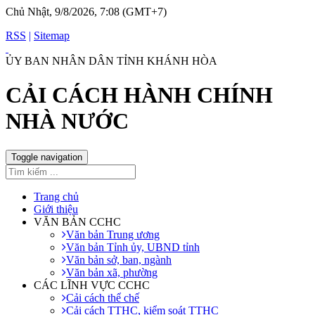
Chủ Nhật, 9/8/2026, 7:08 (GMT+7)
RSS
|
Sitemap
ỦY BAN NHÂN DÂN TỈNH KHÁNH HÒA
CẢI CÁCH HÀNH CHÍNH
NHÀ NƯỚC
Toggle navigation
Trang chủ
Giới thiệu
VĂN BẢN CCHC
Văn bản Trung ương
Văn bản Tỉnh ủy, UBND tỉnh
Văn bản sở, ban, ngành
Văn bản xã, phường
CÁC LĨNH VỰC CCHC
Cải cách thể chế
Cải cách TTHC, kiểm soát TTHC