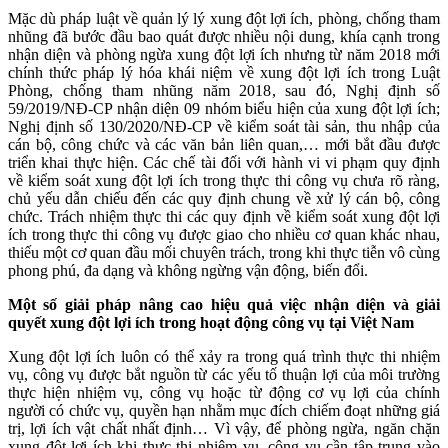
Mặc dù pháp luật về quản lý lý xung đột lợi ích, phòng, chống tham
nhũng đã bước đầu bao quát được nhiều nội dung, khía cạnh trong
nhận diện và phòng ngừa xung đột lợi ích nhưng từ năm 2018 mới
chính thức pháp lý hóa khái niệm về xung đột lợi ích trong Luật
Phòng, chống tham nhũng năm 2018, sau đó, Nghị định số
59/2019/NĐ-CP nhận diện 09 nhóm biểu hiện của xung đột lợi ích;
Nghị định số 130/2020/NĐ-CP về kiểm soát tài sản, thu nhập của
cán bộ, công chức và các văn bản liên quan,… mới bắt đầu được
triển khai thực hiện. Các chế tài đối với hành vi vi phạm quy định
về kiểm soát xung đột lợi ích trong thực thi công vụ chưa rõ ràng,
chủ yếu dẫn chiếu đến các quy định chung về xử lý cán bộ, công
chức. Trách nhiệm thực thi các quy định về kiểm soát xung đột lợi
ích trong thực thi công vụ được giao cho nhiều cơ quan khác nhau,
thiếu một cơ quan đầu mối chuyên trách, trong khi thực tiễn vô cùng
phong phú, đa dạng và không ngừng vận động, biến đổi.
Một số giải pháp nâng cao hiệu quả việc nhận diện và giải
quyết xung đột lợi ích trong hoạt động công vụ tại Việt Nam
Xung đột lợi ích luôn có thể xảy ra trong quá trình thực thi nhiệm
vụ, công vụ được bắt nguồn từ các yếu tố thuận lợi của môi trường
thực hiện nhiệm vụ, công vụ hoặc từ động cơ vụ lợi của chính
người có chức vụ, quyền hạn nhằm mục đích chiếm đoạt những giá
trị, lợi ích vật chất nhất định… Vì vậy, để phòng ngừa, ngăn chặn
xung đột lợi ích khi thực thi nhiệm vụ, công vụ cần tập trung vào