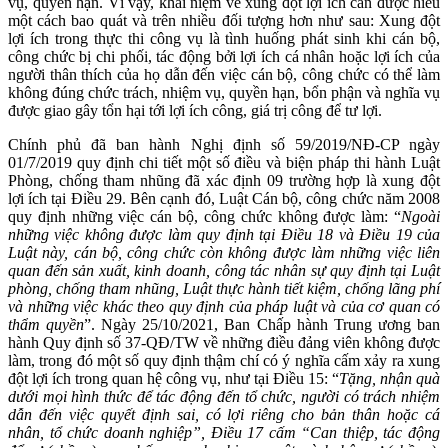
vụ, quyền hạn. Vì vậy, khái niệm về xung đột lợi ích cần được hiểu
một cách bao quát và trên nhiều đối tượng hơn như sau: Xung đột
lợi ích trong thực thi công vụ là tình huống phát sinh khi cán bộ,
công chức bị chi phối, tác động bởi lợi ích cá nhân hoặc lợi ích của
người thân thích của họ dẫn đến việc cán bộ, công chức có thể làm
không đúng chức trách, nhiệm vụ, quyền hạn, bổn phận và nghĩa vụ
được giao gây tổn hại tới lợi ích công, giá trị công để tư lợi.
Chính phủ đã ban hành Nghị định số 59/2019/NĐ-CP ngày
01/7/2019 quy định chi tiết một số điều và biện pháp thi hành Luật
Phòng, chống tham nhũng đã xác định 09 trường hợp là xung đột
lợi ích tại Điều 29. Bên cạnh đó, Luật Cán bộ, công chức năm 2008
quy định những việc cán bộ, công chức không được làm: “
Ngoài
những việc không được làm quy định tại Điều 18 và Điều 19 của
Luật này, cán bộ, công chức còn không được làm những việc liên
quan đến sản xuất, kinh doanh, công tác nhân sự quy định tại Luật
phòng, chống tham nhũng, Luật thực hành tiết kiệm, chống lãng phí
và những việc khác theo quy định của pháp luật và của cơ quan có
thẩm quyền
”. Ngày 25/10/2021, Ban Chấp hành Trung ương ban
hành Quy định số 37-QĐ/TW về những điều đảng viên không được
làm, trong đó một số quy định thậm chí có ý nghĩa cấm xảy ra xung
đột lợi ích trong quan hệ công vụ, như tại Điều 15: “
Tặng, nhận quà
dưới mọi hình thức để tác động đến tổ chức, người có trách nhiệm
dẫn đến việc quyết định sai, có lợi riêng cho bản thân hoặc cá
nhân, tổ chức doanh nghiệp”, Điều 17 cấm “Can thiệp, tác động