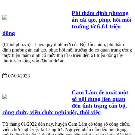
Phí thẩm định phương
án cải tạo, phục hồi môi
trường từ 6-61 triệu
đồng
(Chinhphu.vn) - Theo quy định mới của Bộ Tài chính, phí thẩm
định phương án cải tạo, phục hồi môi trường do cơ quan trung ương
thực hiện thẩm định có mức thu từ 6 triệu đến 61 triệu đồng tùy
thuộc vào tổng vốn đầu tư dự án.
07/03/2023
Cam Lâm đề xuất một
số nội dung liên quan
đến tình trạng cán bộ,
công chức, viên chức nghỉ việc, thôi việc
Từ tháng 01/2022 đến nay, huyện Cam Lâm có tổng số công chức,
viên chức nghỉ việc là 17 người. Nguyên nhân dẫn đến tình trạng
nghỉ việc chủ yếu là do thu nhập của công chức, viên chức, đặc biệt