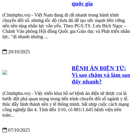
quốc gia
(Chinhphu.vn) - Việt Nam đang đi rất nhanh trong hành trình
chuyển đổi số, nhưng tốc độ chưa đủ để tạo sức mạnh bền vững
nếu nền tảng nhân lực vẫn yếu. Theo PGS.TS. Lưu Bích Ngọc –
Chánh Văn phòng Hội đồng Quốc gia Giáo dục và Phát triển nhân
lực, "đi nhanh nhưng ...
20/10/2025
BỆNH ÁN ĐIỆN TỬ:
Vì sao chậm và làm sao
đẩy nhanh?
(Chinhphu.vn) - Việc triển khai hồ sơ bệnh án điện tử được coi là
bước đột phá quan trọng trong tiến trình chuyển đổi số ngành y tế,
thúc đẩy hình thành nền y tế thông minh, bắt nhịp cuộc cách mạng
công nghiệp lần 4. Tính đến 3/10, có 881/1.645 bệnh viện trên
toàn...
07/10/2025