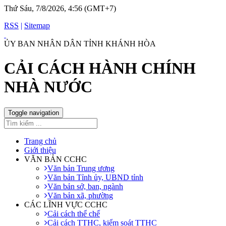
Thứ Sáu, 7/8/2026, 4:56 (GMT+7)
RSS
|
Sitemap
ỦY BAN NHÂN DÂN TỈNH KHÁNH HÒA
CẢI CÁCH HÀNH CHÍNH
NHÀ NƯỚC
Toggle navigation
Trang chủ
Giới thiệu
VĂN BẢN CCHC
Văn bản Trung ương
Văn bản Tỉnh ủy, UBND tỉnh
Văn bản sở, ban, ngành
Văn bản xã, phường
CÁC LĨNH VỰC CCHC
Cải cách thể chế
Cải cách TTHC, kiểm soát TTHC