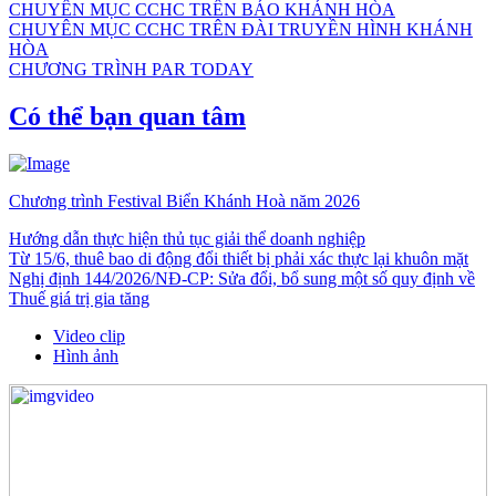
CHUYÊN MỤC CCHC TRÊN BÁO KHÁNH HÒA
CHUYÊN MỤC CCHC TRÊN ĐÀI TRUYỀN HÌNH KHÁNH
HÒA
CHƯƠNG TRÌNH PAR TODAY
Có thể bạn quan tâm
Chương trình Festival Biển Khánh Hoà năm 2026
Hướng dẫn thực hiện thủ tục giải thể doanh nghiệp
Từ 15/6, thuê bao di động đổi thiết bị phải xác thực lại khuôn mặt
Nghị định 144/2026/NĐ-CP: Sửa đổi, bổ sung một số quy định về
Thuế giá trị gia tăng
Video clip
Hình ảnh