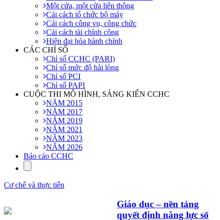
Một cửa, một cửa liên thông
Cải cách tổ chức bộ máy
Cải cách công vụ, công chức
Cải cách tài chính công
Hiện đại hóa hành chính
CÁC CHỈ SỐ
Chỉ số CCHC (PARI)
Chỉ số mức độ hài lòng
Chỉ số PCI
Chỉ số PAPI
CUỘC THI MÔ HÌNH, SÁNG KIẾN CCHC
NĂM 2015
NĂM 2017
NĂM 2019
NĂM 2021
NĂM 2023
NĂM 2026
Báo cáo CCHC
Cơ chế và thực tiễn
Giáo dục – nền tảng
quyết định năng lực số