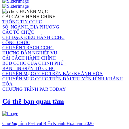
CHUYÊN MỤC
CẢI CÁCH HÀNH CHÍNH
THÔNG TIN CCHC
SỞ, NGÀNH, ĐỊA PHƯƠNG
CÁC TỔ CHỨC
CHỈ ĐẠO, ĐIỀU HÀNH CCHC
CÔNG CHỨC
CHUYÊN TRÁCH CCHC
HƯỚNG DẪN NGHIỆP VỤ
CẢI CÁCH HÀNH CHÍNH
BCĐ CCHC CỦA CHÍNH PHỦ -
BẢN TIN ĐIỆN TỬ CCHC
CHUYÊN MỤC CCHC TRÊN BÁO KHÁNH HÒA
CHUYÊN MỤC CCHC TRÊN ĐÀI TRUYỀN HÌNH KHÁNH
HÒA
CHƯƠNG TRÌNH PAR TODAY
Có thể bạn quan tâm
Chương trình Festival Biển Khánh Hoà năm 2026