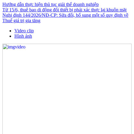
Hướng dẫn thực hiện thủ tục giải thể doanh nghiệp
Từ 15/6, thuê bao di động đổi thiết bị phải xác thực lại khuôn mặt
Nghị định 144/2026/NĐ-CP: Sửa đổi, bổ sung một số quy định về
Thuế giá trị gia tăng
Video clip
Hình ảnh