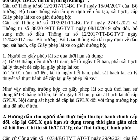
đổi được GPLX thì có bị thi lại không?”:
Căn cứ Thông tư số 12/2017/TT-BGTVT ngày 15/04/2017 của Bộ
trưởng Bộ Giao thông vận tải quy định về đào tạo, sát hạch, cấp
Giấy phép lái xe cơ giới đường bộ;
Căn cứ Thông tư số 01/2021/TT-BGTVT ngày 27/01/2021 và
Thông tư số 38/2019/TT-BGTVT ngày 08/10/2019 sửa đổi, bổ
sung một số điều Thông tư số 12/2017/TT-BGTVT ngày
15/04/2017 của Bộ trưởng Bộ Giao thông vận tải quy định về đào
tạo, sát hạch, cấp Giấy phép lái xe cơ giới đường bộ;
1. Người có giấy phép lái xe quá thời hạn sử dụng:
a) Từ 03 tháng đến dưới 01 năm, kể từ ngày hết hạn, phải sát hạch
lại lý thuyết để cấp lại giấy phép lái xe;
b) Từ 01 năm trở lên, kể từ ngày hết hạn, phải sát hạch lại cả lý
thuyết và thực hành để cấp lại giấy phép lái xe.”
Như vậy những trường hợp có giấy phép lái xe quá thời hạn sử
dụng từ 03 tháng trở lên, kể từ ngày hết hạn, phải sát hạch lại để cấp
GPLX. Nội dung sát hạch để cấp lại GPLX đối với từng trường hợp
như đã nêu ở trên.
2. Hướng dẫn cho người dân thực hiện thủ tục hành chính cấp
đổi, cấp lại GPLX quá hạn sử dụng trong thời gian giãn cách
xã hội theo Chỉ thị số 16/CT-TTg của Thủ tướng Chính phủ:
Căn cứ Công văn số 10234/BGTVT-ATGT ngày 29/9/2021 của Bộ