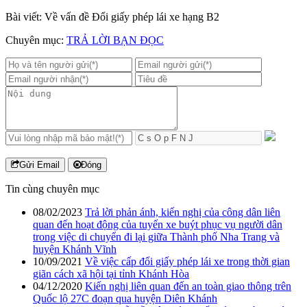
Bài viết: Về vấn đề Đổi giấy phép lái xe hạng B2
Chuyên mục:
TRẢ LỜI BẠN ĐỌC
Gửi Email
Đóng
Tin cùng chuyên mục
08/02/2023
Trả lời phản ánh, kiến nghị của công dân liên
quan đến hoạt động của tuyến xe buýt phục vụ người dân
trong việc di chuyển đi lại giữa Thành phố Nha Trang và
huyện Khánh Vĩnh
10/09/2021
Về việc cấp đổi giấy phép lái xe trong thời gian
giãn cách xã hội tại tỉnh Khánh Hòa
04/12/2020
Kiến nghị liên quan đến an toàn giao thông trên
Quốc lộ 27C đoạn qua huyện Diên Khánh