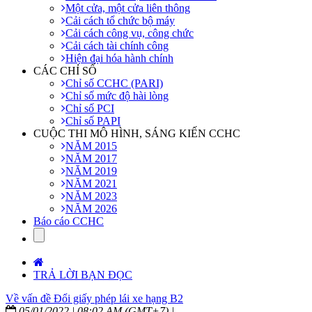
Một cửa, một cửa liên thông
Cải cách tổ chức bộ máy
Cải cách công vụ, công chức
Cải cách tài chính công
Hiện đại hóa hành chính
CÁC CHỈ SỐ
Chỉ số CCHC (PARI)
Chỉ số mức độ hài lòng
Chỉ số PCI
Chỉ số PAPI
CUỘC THI MÔ HÌNH, SÁNG KIẾN CCHC
NĂM 2015
NĂM 2017
NĂM 2019
NĂM 2021
NĂM 2023
NĂM 2026
Báo cáo CCHC
TRẢ LỜI BẠN ĐỌC
Về vấn đề Đổi giấy phép lái xe hạng B2
05/01/2022 | 08:02 AM (GMT+7) |