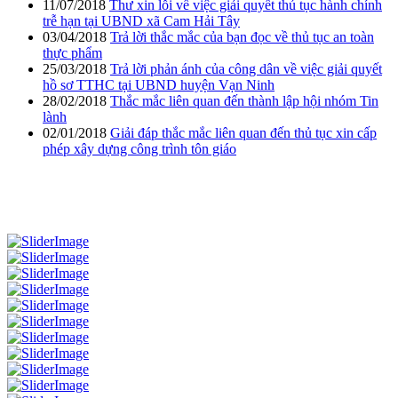
11/07/2018
Thư xin lỗi về việc giải quyết thủ tục hành chính
trễ hạn tại UBND xã Cam Hải Tây
03/04/2018
Trả lời thắc mắc của bạn đọc về thủ tục an toàn
thực phẩm
25/03/2018
Trả lời phản ánh của công dân về việc giải quyết
hồ sơ TTHC tại UBND huyện Vạn Ninh
28/02/2018
Thắc mắc liên quan đến thành lập hội nhóm Tin
lành
02/01/2018
Giải đáp thắc mắc liên quan đến thủ tục xin cấp
phép xây dựng công trình tôn giáo