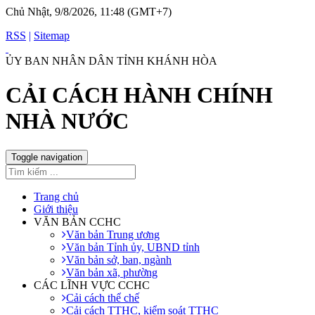
Chủ Nhật, 9/8/2026, 11:48 (GMT+7)
RSS
|
Sitemap
ỦY BAN NHÂN DÂN TỈNH KHÁNH HÒA
CẢI CÁCH HÀNH CHÍNH
NHÀ NƯỚC
Toggle navigation
Trang chủ
Giới thiệu
VĂN BẢN CCHC
Văn bản Trung ương
Văn bản Tỉnh ủy, UBND tỉnh
Văn bản sở, ban, ngành
Văn bản xã, phường
CÁC LĨNH VỰC CCHC
Cải cách thể chế
Cải cách TTHC, kiểm soát TTHC