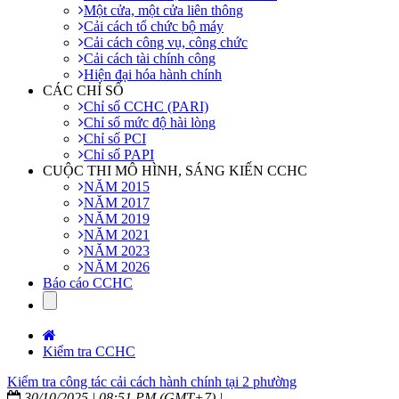
Một cửa, một cửa liên thông
Cải cách tổ chức bộ máy
Cải cách công vụ, công chức
Cải cách tài chính công
Hiện đại hóa hành chính
CÁC CHỈ SỐ
Chỉ số CCHC (PARI)
Chỉ số mức độ hài lòng
Chỉ số PCI
Chỉ số PAPI
CUỘC THI MÔ HÌNH, SÁNG KIẾN CCHC
NĂM 2015
NĂM 2017
NĂM 2019
NĂM 2021
NĂM 2023
NĂM 2026
Báo cáo CCHC
Kiểm tra CCHC
Kiểm tra công tác cải cách hành chính tại 2 phường
30/10/2025 | 08:51 PM (GMT+7) |