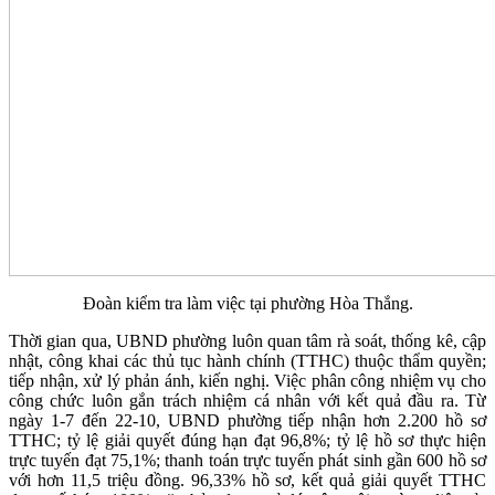
Đoàn kiểm tra làm việc tại phường Hòa Thắng.
Thời gian qua, UBND phường luôn quan tâm rà soát, thống kê, cập
nhật, công khai các thủ tục hành chính (TTHC) thuộc thẩm quyền;
tiếp nhận, xử lý phản ánh, kiến nghị. Việc phân công nhiệm vụ cho
công chức luôn gắn trách nhiệm cá nhân với kết quả đầu ra. Từ
ngày 1-7 đến 22-10, UBND phường tiếp nhận hơn 2.200 hồ sơ
TTHC; tỷ lệ giải quyết đúng hạn đạt 96,8%; tỷ lệ hồ sơ thực hiện
trực tuyến đạt 75,1%; thanh toán trực tuyến phát sinh gần 600 hồ sơ
với hơn 11,5 triệu đồng. 96,33% hồ sơ, kết quả giải quyết TTHC