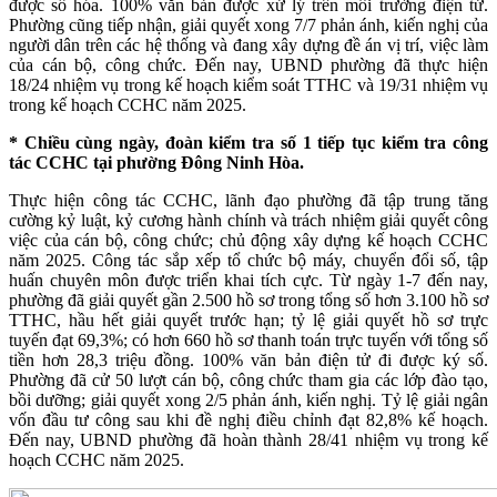
được số hóa. 100% văn bản được xử lý trên môi trường điện tử.
Phường cũng tiếp nhận, giải quyết xong 7/7 phản ánh, kiến nghị của
người dân trên các hệ thống và đang xây dựng đề án vị trí, việc làm
của cán bộ, công chức. Đến nay, UBND phường đã thực hiện
18/24 nhiệm vụ trong kế hoạch kiểm soát TTHC và 19/31 nhiệm vụ
trong kế hoạch CCHC năm 2025.
* Chiều cùng ngày, đoàn kiểm tra số 1 tiếp tục kiểm tra công
tác CCHC tại phường Đông Ninh Hòa.
Thực hiện công tác CCHC, lãnh đạo phường đã tập trung tăng
cường kỷ luật, kỷ cương hành chính và trách nhiệm giải quyết công
việc của cán bộ, công chức; chủ động xây dựng kế hoạch CCHC
năm 2025. Công tác sắp xếp tổ chức bộ máy, chuyển đổi số, tập
huấn chuyên môn được triển khai tích cực. Từ ngày 1-7 đến nay,
phường đã giải quyết gần 2.500 hồ sơ trong tổng số hơn 3.100 hồ sơ
TTHC, hầu hết giải quyết trước hạn; tỷ lệ giải quyết hồ sơ trực
tuyến đạt 69,3%; có hơn 660 hồ sơ thanh toán trực tuyến với tổng số
tiền hơn 28,3 triệu đồng. 100% văn bản điện tử đi được ký số.
Phường đã cử 50 lượt cán bộ, công chức tham gia các lớp đào tạo,
bồi dưỡng; giải quyết xong 2/5 phản ánh, kiến nghị. Tỷ lệ giải ngân
vốn đầu tư công sau khi đề nghị điều chỉnh đạt 82,8% kế hoạch.
Đến nay, UBND phường đã hoàn thành 28/41 nhiệm vụ trong kế
hoạch CCHC năm 2025.