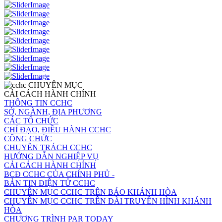
CHUYÊN MỤC
CẢI CÁCH HÀNH CHÍNH
THÔNG TIN CCHC
SỞ, NGÀNH, ĐỊA PHƯƠNG
CÁC TỔ CHỨC
CHỈ ĐẠO, ĐIỀU HÀNH CCHC
CÔNG CHỨC
CHUYÊN TRÁCH CCHC
HƯỚNG DẪN NGHIỆP VỤ
CẢI CÁCH HÀNH CHÍNH
BCĐ CCHC CỦA CHÍNH PHỦ -
BẢN TIN ĐIỆN TỬ CCHC
CHUYÊN MỤC CCHC TRÊN BÁO KHÁNH HÒA
CHUYÊN MỤC CCHC TRÊN ĐÀI TRUYỀN HÌNH KHÁNH
HÒA
CHƯƠNG TRÌNH PAR TODAY