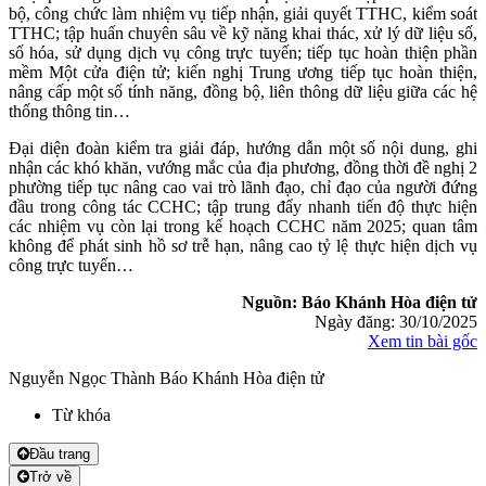
bộ, công chức làm nhiệm vụ tiếp nhận, giải quyết TTHC, kiểm soát
TTHC; tập huấn chuyên sâu về kỹ năng khai thác, xử lý dữ liệu số,
số hóa, sử dụng dịch vụ công trực tuyến; tiếp tục hoàn thiện phần
mềm Một cửa điện tử; kiến nghị Trung ương tiếp tục hoàn thiện,
nâng cấp một số tính năng, đồng bộ, liên thông dữ liệu giữa các hệ
thống thông tin…
Đại diện đoàn kiểm tra giải đáp, hướng dẫn một số nội dung, ghi
nhận các khó khăn, vướng mắc của địa phương, đồng thời đề nghị 2
phường tiếp tục nâng cao vai trò lãnh đạo, chỉ đạo của người đứng
đầu trong công tác CCHC; tập trung đẩy nhanh tiến độ thực hiện
các nhiệm vụ còn lại trong kế hoạch CCHC năm 2025; quan tâm
không để phát sinh hồ sơ trễ hạn, nâng cao tỷ lệ thực hiện dịch vụ
công trực tuyến…
Nguồn: Báo Khánh Hòa điện tử
Ngày đăng: 30/10/2025
Xem tin bài gốc
Nguyễn Ngọc Thành Báo Khánh Hòa điện tử
Từ khóa
Đầu trang
Trở về