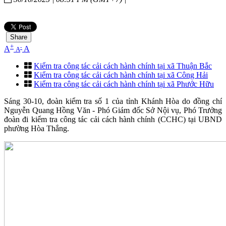
Share
+
-
A
A
A
Kiểm tra công tác cải cách hành chính tại xã Thuận Bắc
Kiểm tra công tác cải cách hành chính tại xã Công Hải
Kiểm tra công tác cải cách hành chính tại xã Phước Hữu
Sáng 30-10, đoàn kiểm tra số 1 của tỉnh Khánh Hòa do đồng chí
Nguyễn Quang Hồng Văn - Phó Giám đốc Sở Nội vụ, Phó Trưởng
đoàn đi kiểm tra công tác cải cách hành chính (CCHC) tại UBND
phường Hòa Thắng.