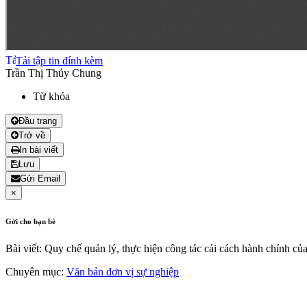
Tải tập tin đính kèm
Trần Thị Thủy Chung
Từ khóa
Đầu trang
Trở về
In bài viết
Lưu
Gửi Email
×
Gởi cho bạn bè
Bài viết: Quy chế quản lý, thực hiện công tác cải cách hành chính củ
Chuyên mục:
Văn bản đơn vị sự nghiệp