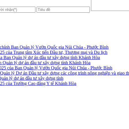
nh chính Ban Quản lý Vườn Quốc gia Núi Chúa - Phước Bình
025 của Trung tâm Xúc tiến Đầu tư, Thương mại và Du lịch
của Ban Quản lý dự án đầu tư xây dựng tỉnh Khánh Hòa
an Quản lý dự án đầu tư xây dựng tỉnh Khánh Hòa
2025 của Ban Quản lý Vườn Quốc gia Núi Chúa - Phước Bình
Quản lý Dự án Đầu tư xây dựng các công trình nông nghiệp và giao th
uản lý dự án đầu tư xây dựng tỉnh
2025 của Trường Cao đẳng Y tế Khánh Hòa