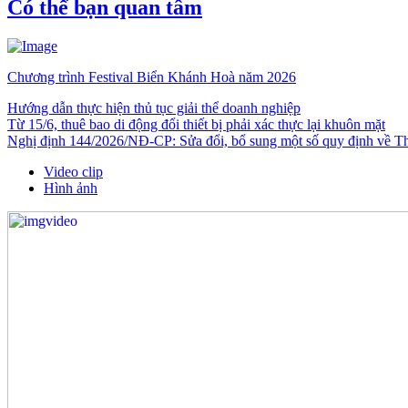
Có thể bạn quan tâm
Chương trình Festival Biển Khánh Hoà năm 2026
Hướng dẫn thực hiện thủ tục giải thể doanh nghiệp
Từ 15/6, thuê bao di động đổi thiết bị phải xác thực lại khuôn mặt
Nghị định 144/2026/NĐ-CP: Sửa đổi, bổ sung một số quy định về Thuế
Video clip
Hình ảnh