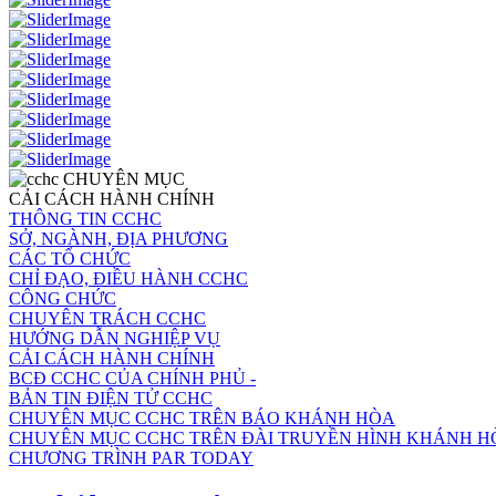
CHUYÊN MỤC
CẢI CÁCH HÀNH CHÍNH
THÔNG TIN CCHC
SỞ, NGÀNH, ĐỊA PHƯƠNG
CÁC TỔ CHỨC
CHỈ ĐẠO, ĐIỀU HÀNH CCHC
CÔNG CHỨC
CHUYÊN TRÁCH CCHC
HƯỚNG DẪN NGHIỆP VỤ
CẢI CÁCH HÀNH CHÍNH
BCĐ CCHC CỦA CHÍNH PHỦ -
BẢN TIN ĐIỆN TỬ CCHC
CHUYÊN MỤC CCHC TRÊN BÁO KHÁNH HÒA
CHUYÊN MỤC CCHC TRÊN ĐÀI TRUYỀN HÌNH KHÁNH H
CHƯƠNG TRÌNH PAR TODAY