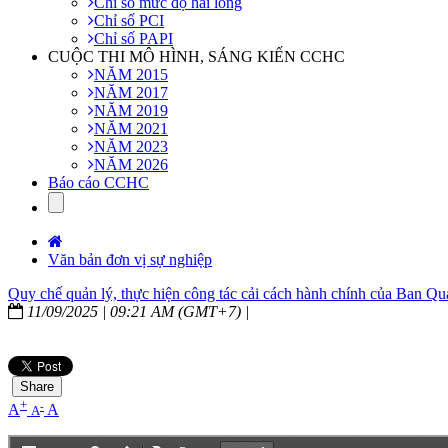
Chỉ số mức độ hài lòng
Chỉ số PCI
Chỉ số PAPI
CUỘC THI MÔ HÌNH, SÁNG KIẾN CCHC
NĂM 2015
NĂM 2017
NĂM 2019
NĂM 2021
NĂM 2023
NĂM 2026
Báo cáo CCHC
Văn bản đơn vị sự nghiệp
Quy chế quản lý, thực hiện công tác cải cách hành chính của Ban Quản
11/09/2025 | 09:21 AM (GMT+7) |
Share
+
-
A
A
A