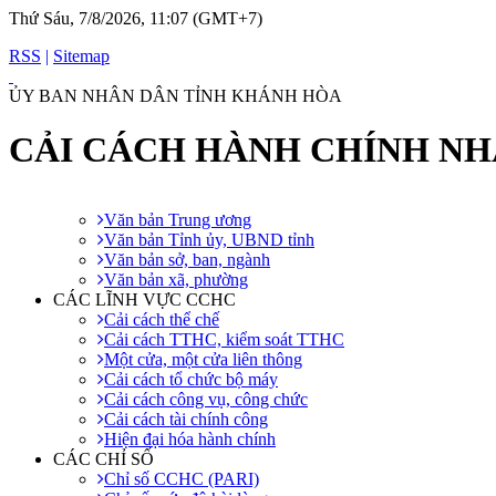
Thứ Sáu, 7/8/2026, 11:07 (GMT+7)
RSS
|
Sitemap
ỦY BAN NHÂN DÂN TỈNH KHÁNH HÒA
CẢI CÁCH HÀNH CHÍNH N
Văn bản Trung ương
Văn bản Tỉnh ủy, UBND tỉnh
Văn bản sở, ban, ngành
Văn bản xã, phường
CÁC LĨNH VỰC CCHC
Cải cách thể chế
Cải cách TTHC, kiểm soát TTHC
Một cửa, một cửa liên thông
Cải cách tổ chức bộ máy
Cải cách công vụ, công chức
Cải cách tài chính công
Hiện đại hóa hành chính
CÁC CHỈ SỐ
Chỉ số CCHC (PARI)