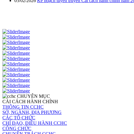
05/02/2026
Kế hoạch tuyên truyền Cải cách hành chính năm 2
CHUYÊN MỤC
CẢI CÁCH HÀNH CHÍNH
THÔNG TIN CCHC
SỞ, NGÀNH, ĐỊA PHƯƠNG
CÁC TỔ CHỨC
CHỈ ĐẠO, ĐIỀU HÀNH CCHC
CÔNG CHỨC
CHUYÊN TRÁCH CCHC