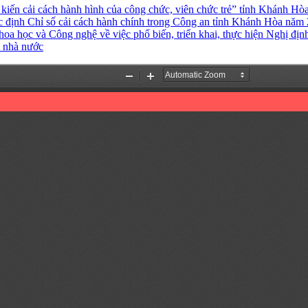
iến cải cách hành hình của công chức, viên chức trẻ” tỉnh Khánh Hòa
ác định Chỉ số cải cách hành chính trong Công an tỉnh Khánh Hòa năm
học và Công nghệ về việc phổ biến, triển khai, thực hiện Nghị đị
h nhà nước