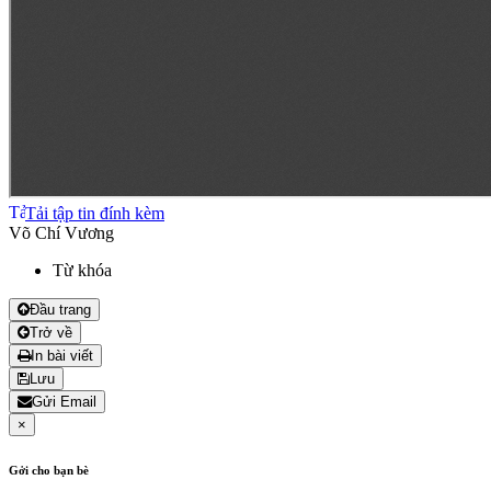
Tải tập tin đính kèm
Võ Chí Vương
Từ khóa
Đầu trang
Trở về
In bài viết
Lưu
Gửi Email
×
Gởi cho bạn bè