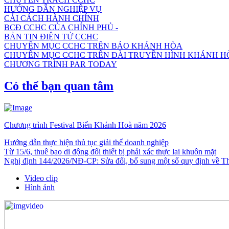
HƯỚNG DẪN NGHIỆP VỤ
CẢI CÁCH HÀNH CHÍNH
BCĐ CCHC CỦA CHÍNH PHỦ -
BẢN TIN ĐIỆN TỬ CCHC
CHUYÊN MỤC CCHC TRÊN BÁO KHÁNH HÒA
CHUYÊN MỤC CCHC TRÊN ĐÀI TRUYỀN HÌNH KHÁNH H
CHƯƠNG TRÌNH PAR TODAY
Có thể bạn quan tâm
Chương trình Festival Biển Khánh Hoà năm 2026
Hướng dẫn thực hiện thủ tục giải thể doanh nghiệp
Từ 15/6, thuê bao di động đổi thiết bị phải xác thực lại khuôn mặt
Nghị định 144/2026/NĐ-CP: Sửa đổi, bổ sung một số quy định về Thuế
Video clip
Hình ảnh