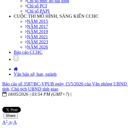
Chỉ số mức độ hài lòng
Chỉ số PCI
Chỉ số PAPI
CUỘC THI MÔ HÌNH, SÁNG KIẾN CCHC
NĂM 2015
NĂM 2017
NĂM 2019
NĂM 2021
NĂM 2023
NĂM 2026
Báo cáo CCHC
Văn bản sở, ban, ngành
Báo cáo số 3587/BC-VPUB ngày 15/5/2026 của Văn phòng UBND tỉnh
tỉnh, Chủ tịch UBND tỉnh giao
18/05/2026 | 03:54 PM (GMT+7) |
Share
+
-
A
A
A