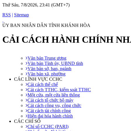
Thứ Sáu, 7/8/2026, 23:41 (GMT+7)
RSS
|
Sitemap
ỦY BAN NHÂN DÂN TỈNH KHÁNH HÒA
CẢI CÁCH HÀNH CHÍNH N
Văn bản Trung ương
Văn bản Tỉnh ủy, UBND tỉnh
Văn bản sở, ban, ngành
Văn bản xã, phường
CÁC LĨNH VỰC CCHC
Cải cách thể chế
Cải cách TTHC, kiểm soát TTHC
Một cửa, một cửa liên thông
Cải cách tổ chức bộ máy
Cải cách công vụ, công chức
Cải cách tài chính công
Hiện đại hóa hành chính
CÁC CHỈ SỐ
Chỉ số CCHC (PARI)