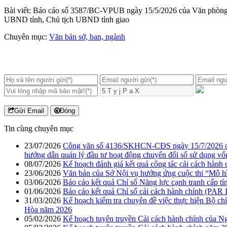
Bài viết: Báo cáo số 3587/BC-VPUB ngày 15/5/2026 của Văn phòng 
UBND tỉnh, Chủ tịch UBND tỉnh giao
Chuyên mục:
Văn bản sở, ban, ngành
Gửi Email
Đóng
Tin cùng chuyên mục
23/07/2026
Công văn số 4136/SKHCN-CĐS ngày 15/7/2026 của 
hướng dẫn quản lý đầu tư hoạt động chuyển đổi số sử dụng vố
08/07/2026
Kế hoạch đánh giá kết quả công tác cải cách hành
23/06/2026
Văn bản của Sở Nội vụ hưởng ứng cuộc thi “Mô hìn
03/06/2026
Báo cáo kết quả Chỉ số Năng lực cạnh tranh cấp t
01/06/2026
Báo cáo kết quả Chỉ số cải cách hành chính (PA
31/03/2026
Kế hoạch kiểm tra chuyên đề việc thực hiện Bộ c
Hòa năm 2026
05/02/2026
Kế hoạch tuyên truyền Cải cách hành chính của N