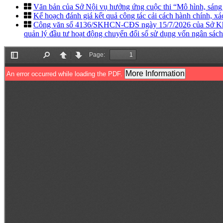
Văn bản của Sở Nội vụ hưởng ứng cuộc thi “Mô hình, sáng k
Kế hoạch đánh giá kết quả công tác cải cách hành chính, x
Công văn số 4136/SKHCN-CĐS ngày 15/7/2026 của Sở Khoa 
quản lý đầu tư hoạt động chuyển đổi số sử dụng vốn ngân sác