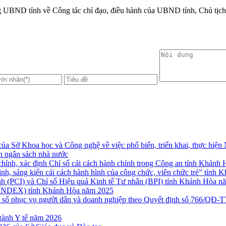
UBND tỉnh về Công tác chỉ đạo, điều hành của UBND tỉnh, Chủ tịch 
Sở Khoa học và Công nghệ về việc phổ biến, triển khai, thực hiện
n ngân sách nhà nước
 chính, xác định Chỉ số cải cách hành chính trong Công an tỉnh Khán
h, sáng kiến cải cách hành hình của công chức, viên chức trẻ” tỉnh 
ỉnh (PCI) và Chỉ số Hiệu quả Kinh tế Tư nhân (BPI) tỉnh Khánh Hòa 
R INDEX) tỉnh Khánh Hòa năm 2025
hỉ số phục vụ người dân và doanh nghiệp theo Quyết định số 766/QĐ-T
gành Y tế năm 2026