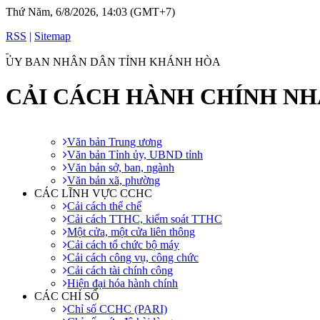
Thứ Năm, 6/8/2026, 14:03 (GMT+7)
RSS
|
Sitemap
ỦY BAN NHÂN DÂN TỈNH KHÁNH HÒA
CẢI CÁCH HÀNH CHÍNH N
Văn bản Trung ương
Văn bản Tỉnh ủy, UBND tỉnh
Văn bản sở, ban, ngành
Văn bản xã, phường
CÁC LĨNH VỰC CCHC
Cải cách thể chế
Cải cách TTHC, kiểm soát TTHC
Một cửa, một cửa liên thông
Cải cách tổ chức bộ máy
Cải cách công vụ, công chức
Cải cách tài chính công
Hiện đại hóa hành chính
CÁC CHỈ SỐ
Chỉ số CCHC (PARI)