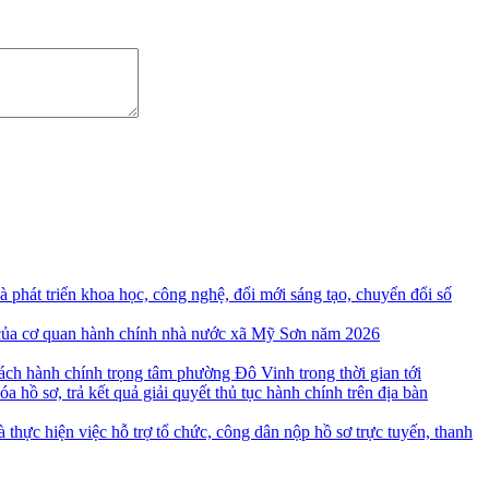
hát triển khoa học, công nghệ, đổi mới sáng tạo, chuyển đổi số
vụ của cơ quan hành chính nhà nước xã Mỹ Sơn năm 2026
 hành chính trọng tâm phường Đô Vinh trong thời gian tới
hồ sơ, trả kết quả giải quyết thủ tục hành chính trên địa bàn
hực hiện việc hỗ trợ tổ chức, công dân nộp hồ sơ trực tuyến, thanh