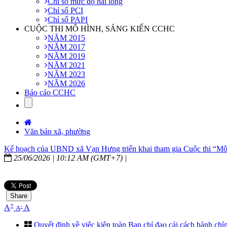
Chỉ số mức độ hài lòng
Chỉ số PCI
Chỉ số PAPI
CUỘC THI MÔ HÌNH, SÁNG KIẾN CCHC
NĂM 2015
NĂM 2017
NĂM 2019
NĂM 2021
NĂM 2023
NĂM 2026
Báo cáo CCHC
Văn bản xã, phường
Kế hoạch của UBND xã Vạn Hưng triển khai tham gia Cuộc thi “Mô hì
25/06/2026 | 10:12 AM (GMT+7) |
Share
+
-
A
A
A
Quyết định về việc kiện toàn Ban chỉ đạo cải cách hành chí