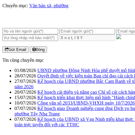
Chuyên mục:
Văn bản xã, phường
Gửi Email
Đóng
Tin cùng chuyên mục
01/08/2026
UBND phường Đông Ninh Hòa phê duyệt mô hình “C
28/07/2026
Quyết định về việc kiện toàn Ban chỉ đạo cải cách
27/07/2026
Kế hoạch của UBND phường Bắc Cam Ranh về tổ chức
năm 2026
20/07/2026
Kế hoạch cải thiện và nâng cao Chỉ số cải cách h
15/07/2026
Kế hoạch triển khai thực hiện mô hình "Hành chí
10/07/2026
Công văn số 2033/UBND-VHXH ngày 10/7/2026 của 
07/07/2026
Kế hoạch giao Doanh nghiệp cung ứng Dịch vụ bưu ch
phường Tây Nha Trang
07/07/2026
Kế hoạch của UBND xã Vạn Ninh triển khai thực hi
toán trực tuyến đối với các TTHC