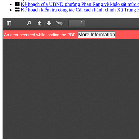
Kế hoạch của UBND phường Phan Rang về khảo sát mức độ h
Kế hoạch kiểm tra công tác Cải cách hành chính Xã Trun