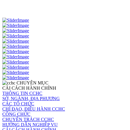
CHUYÊN MỤC
CẢI CÁCH HÀNH CHÍNH
THÔNG TIN CCHC
SỞ, NGÀNH, ĐỊA PHƯƠNG
CÁC TỔ CHỨC
CHỈ ĐẠO, ĐIỀU HÀNH CCHC
CÔNG CHỨC
CHUYÊN TRÁCH CCHC
HƯỚNG DẪN NGHIỆP VỤ
CẢI CÁCH HÀNH CHÍNH