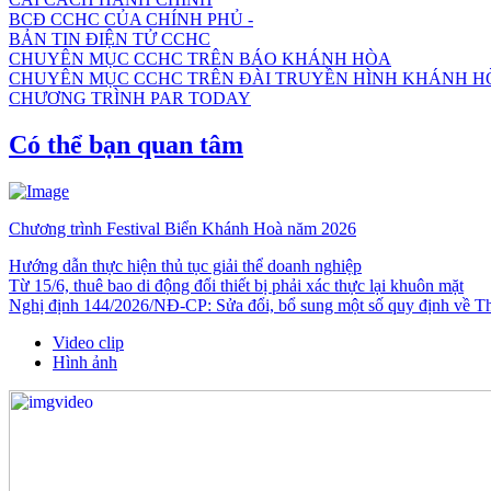
BCĐ CCHC CỦA CHÍNH PHỦ -
BẢN TIN ĐIỆN TỬ CCHC
CHUYÊN MỤC CCHC TRÊN BÁO KHÁNH HÒA
CHUYÊN MỤC CCHC TRÊN ĐÀI TRUYỀN HÌNH KHÁNH H
CHƯƠNG TRÌNH PAR TODAY
Có thể bạn quan tâm
Chương trình Festival Biển Khánh Hoà năm 2026
Hướng dẫn thực hiện thủ tục giải thể doanh nghiệp
Từ 15/6, thuê bao di động đổi thiết bị phải xác thực lại khuôn mặt
Nghị định 144/2026/NĐ-CP: Sửa đổi, bổ sung một số quy định về Thuế
Video clip
Hình ảnh