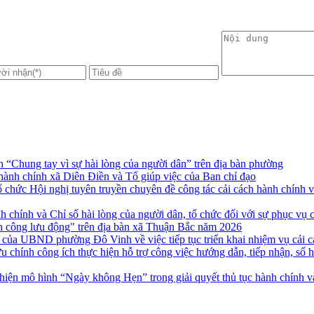
hung tay vì sự hài lòng của người dân” trên địa bàn phường
 hành chính xã Diên Điền và Tổ giúp việc của Ban chỉ đạo
 Hội nghị tuyên truyền chuyên đề công tác cải cách hành chính và p
ành chính và Chỉ số hài lòng của người dân, tổ chức đối với sự phục 
nh công lưu động" trên địa bàn xã Thuận Bắc năm 2026
UBND phường Đô Vinh về việc tiếp tục triển khai nhiệm vụ cải cách
ính công ích thực hiện hỗ trợ công việc hướng dẫn, tiếp nhận, số hóa 
ện mô hình “Ngày không Hẹn” trong giải quyết thủ tục hành chính và t