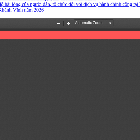
ài lòng của người dân, tổ chức đối với dịch vụ hành chính công tạ
g Khánh Vĩnh năm 2026