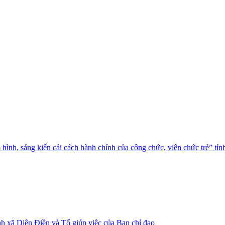
nh, sáng kiến cải cách hành chính của công chức, viên chức trẻ” tỉ
nh xã Diên Điền và Tổ giúp việc của Ban chỉ đạo