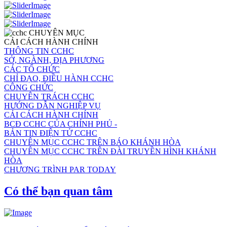
CHUYÊN MỤC
CẢI CÁCH HÀNH CHÍNH
THÔNG TIN CCHC
SỞ, NGÀNH, ĐỊA PHƯƠNG
CÁC TỔ CHỨC
CHỈ ĐẠO, ĐIỀU HÀNH CCHC
CÔNG CHỨC
CHUYÊN TRÁCH CCHC
HƯỚNG DẪN NGHIỆP VỤ
CẢI CÁCH HÀNH CHÍNH
BCĐ CCHC CỦA CHÍNH PHỦ -
BẢN TIN ĐIỆN TỬ CCHC
CHUYÊN MỤC CCHC TRÊN BÁO KHÁNH HÒA
CHUYÊN MỤC CCHC TRÊN ĐÀI TRUYỀN HÌNH KHÁNH
HÒA
CHƯƠNG TRÌNH PAR TODAY
Có thể bạn quan tâm