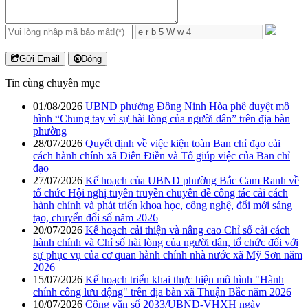
Gửi Email
Đóng
Tin cùng chuyên mục
01/08/2026
UBND phường Đông Ninh Hòa phê duyệt mô
hình “Chung tay vì sự hài lòng của người dân” trên địa bàn
phường
28/07/2026
Quyết định về việc kiện toàn Ban chỉ đạo cải
cách hành chính xã Diên Điền và Tổ giúp việc của Ban chỉ
đạo
27/07/2026
Kế hoạch của UBND phường Bắc Cam Ranh về
tổ chức Hội nghị tuyên truyền chuyên đề công tác cải cách
hành chính và phát triển khoa học, công nghệ, đổi mới sáng
tạo, chuyển đổi số năm 2026
20/07/2026
Kế hoạch cải thiện và nâng cao Chỉ số cải cách
hành chính và Chỉ số hài lòng của người dân, tổ chức đối với
sự phục vụ của cơ quan hành chính nhà nước xã Mỹ Sơn năm
2026
15/07/2026
Kế hoạch triển khai thực hiện mô hình "Hành
chính công lưu động" trên địa bàn xã Thuận Bắc năm 2026
10/07/2026
Công văn số 2033/UBND-VHXH ngày