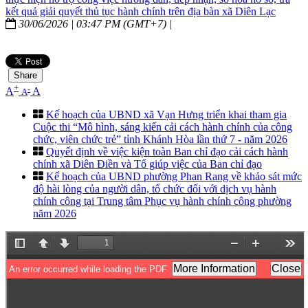
kết quả giải quyết thủ tục hành chính trên địa bàn xã Diên Lạc
30/06/2026 | 03:47 PM (GMT+7) |
Share
+
-
A
A
A
Kế hoạch của UBND xã Vạn Hưng triển khai tham gia
Cuộc thi “Mô hình, sáng kiến cải cách hành chính của công
chức, viên chức trẻ” tỉnh Khánh Hòa lần thứ 7 - năm 2026
Quyết định về việc kiện toàn Ban chỉ đạo cải cách hành
chính xã Diên Điền và Tổ giúp việc của Ban chỉ đạo
Kế hoạch của UBND phường Phan Rang về khảo sát mức
độ hài lòng của người dân, tổ chức đối với dịch vụ hành
chính công tại Trung tâm Phục vụ hành chính công phường
năm 2026