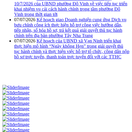
10/7/2026 của UBND phường Đô Vinh về việc tiếp tục triển
khai nhiệm vụ cải cách hành chính trọng tâm phường Đô
Vinh trong thời gian tới
07/07/2026
Kế hoạch giao Doanh nghiệp cung ứng Dịch vụ
bưu chính công ích thực hiện hỗ trợ công việc hướng dẫn,
tiếp nhận, số hóa hồ sơ, trả kết quả giải quyết thủ tục hành
chính trên địa bàn phường Tây Nha Trang
07/07/2026
Kế hoạch của UBND xã Vạn Ninh triển khai
thực hiện mô hình “Ngày không Hẹn” trong giải quyết thủ
tục hành chính và thực hiện việc hỗ trợ tổ chức, công dân nộp
hồ sơ trực tuyến, thanh toán trực tuyến đối với các TTHC