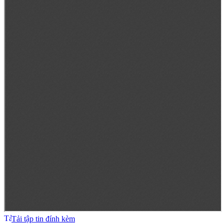
Tải tập tin đính kèm