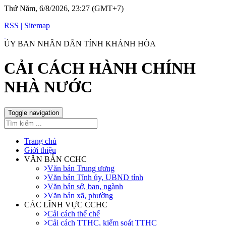
Thứ Năm, 6/8/2026, 23:27 (GMT+7)
RSS
|
Sitemap
ỦY BAN NHÂN DÂN TỈNH KHÁNH HÒA
CẢI CÁCH HÀNH CHÍNH
NHÀ NƯỚC
Toggle navigation
Trang chủ
Giới thiệu
VĂN BẢN CCHC
Văn bản Trung ương
Văn bản Tỉnh ủy, UBND tỉnh
Văn bản sở, ban, ngành
Văn bản xã, phường
CÁC LĨNH VỰC CCHC
Cải cách thể chế
Cải cách TTHC, kiểm soát TTHC