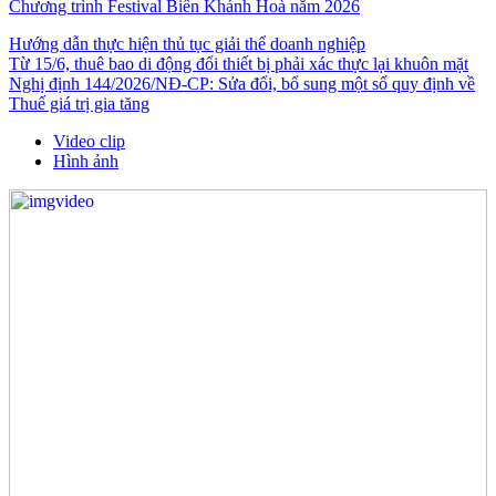
Chương trình Festival Biển Khánh Hoà năm 2026
Hướng dẫn thực hiện thủ tục giải thể doanh nghiệp
Từ 15/6, thuê bao di động đổi thiết bị phải xác thực lại khuôn mặt
Nghị định 144/2026/NĐ-CP: Sửa đổi, bổ sung một số quy định về
Thuế giá trị gia tăng
Video clip
Hình ảnh