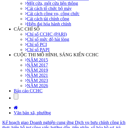
Một cửa, một cửa liên thông
Cải cách tổ chức bộ máy
Cải cách công vụ, công chức
Cải cách tài chính công
Hiện đại hóa hành chính
CÁC CHỈ SỐ
Chỉ số CCHC (PARI)
Chỉ số mức độ hài lòng
Chỉ số PCI
Chỉ số PAPI
CUỘC THI MÔ HÌNH, SÁNG KIẾN CCHC
NĂM 2015
NĂM 2017
NĂM 2019
NĂM 2021
NĂM 2023
NĂM 2026
Báo cáo CCHC
Văn bản xã, phường
Kế hoạch giao Doanh nghiệp cung ứng Dịch vụ bưu chính công ích
thực hiện hỗ trợ công việc hướng dẫn, tiếp nhận, số hóa hồ sơ, trả